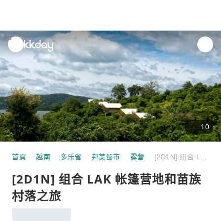
unread
notifications
10
首頁
越南
多乐省
邦美蜀市
露营
[2D1N] 组合 LAK 帐篷营地和苗族村落之旅
[2D1N] 组合 LAK 帐篷营地和苗族
村落之旅