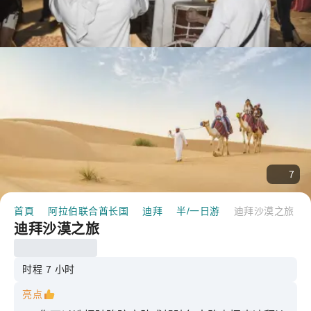
7
首頁
阿拉伯联合酋长国
迪拜
半/一日游
迪拜沙漠之旅
迪拜沙漠之旅
时程 7 小时
亮点