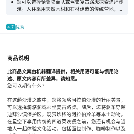
您可以选择骑骆驼商队或驾驶复古路虎探索迪拜沙
漠。入住采用天然木材和石材建造的传统营地，感
受皇家沙漠度假胜地的私密氛围。品尝采用传统工
艺和配方烹制的正宗阿拉伯美食。
4.7
优秀
商品说明
此商品文案由机器翻译提供，相关用语可能与惯用论
述、原文内容有所差异，请知悉。
您可以期待什么？
在这趟沙漠之旅中，您将领略阿拉伯沙漠的壮丽美景，
可以选择骑骆驼或乘坐复古路虎。随后，您将驱车穿越
迪拜沙漠保护区，观赏珍稀的阿拉伯羚羊等本土动物。
在星空下享用传统的四道菜晚餐之前，您还有机会与当
地人一起体验文化活动，包括面包制作、咖啡制作以及