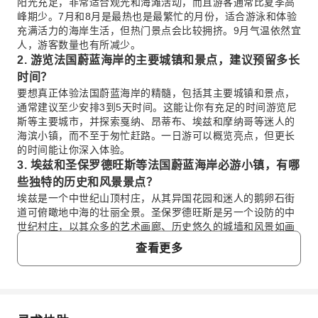
阳光充足，非常适合观光和海滩活动，而且游客通常比夏季高
峰期少。7月和8月是最热也是最繁忙的月份，适合游泳和体验
充满活力的海岸生活，但热门景点会比较拥挤。9月气温依然宜
人，游客数量也有所减少。
2. 游览法国蔚蓝海岸的主要城镇和景点，建议预留多长
时间？
要想真正体验法国蔚蓝海岸的精髓，包括其主要城镇和景点，
通常建议至少安排3到5天时间。这能让你有充足的时间游览尼
斯等主要城市，并探索戛纳、昂蒂布、埃兹和摩纳哥等迷人的
海滨小镇，而不至于匆忙赶路。一日游可以概览亮点，但更长
的时间能让你深入体验。
3. 埃兹和圣保罗德旺斯等法国蔚蓝海岸必游小镇，有哪
些独特的历史和风景景点？
埃兹是一个中世纪山顶村庄，从其异国花园和迷人的鹅卵石街
道可俯瞰地中海的壮丽全景。圣保罗德旺斯是另一个设防的中
世纪村庄，以其众多的艺术画廊、历史悠久的城墙和风景如画
的广场而闻名，能带你踏上一段独特的时光之旅。两者都提供
查看更多
非凡的历史氛围和绝美的风景。
4. 从尼斯出发，一日游法国蔚蓝海岸，有哪些推荐目的
地，例如戛纳和摩纳哥？
从尼斯出发的热门一日游目的地包括戛纳，以其国际电影节、
豪华精品店以及克鲁瓦塞特大道沿岸的美丽海滩而闻名；还有