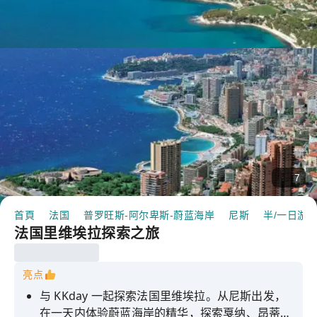
7
首頁
法国
普罗旺斯-阿尔卑斯-蔚蓝海岸
尼斯
半/一日游
法国里维埃拉探索之旅
亮点
与 KKday 一起探索法国里维埃拉。从尼斯出发，
在一天内体验蔚蓝海岸的精华，探索戛纳、昂蒂