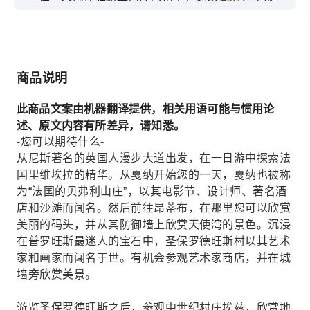
布、圣保罗德旺斯、埃兹和摩纳哥。
商品说明
此商品文案由机器翻译提供，相关用语可能与惯用论
述、原文内容有所差异，请知悉。
-您可以期待什么-
从尼斯著名的英国人漫步大道出发，在一日游中探索法
国里维埃拉的精华。从戛纳开始您的一天，戛纳也被称
为“法国的贝弗利山庄”，以其电影节、设计师、著名酒
店和沙滩而闻名。然后前往昂蒂布，在那里您可以欣赏
美丽的码头，并从其防御墙上欣赏天使湾的景色。沉浸
在普罗旺斯最迷人的宝石中，圣保罗德旺斯村以其艺术
家和画家而闻名于世。有机会参观艺术家商店，并在城
墙旁欣赏美景。
游览圣保罗德旺斯之后，参观中世纪村庄埃兹，欣赏地