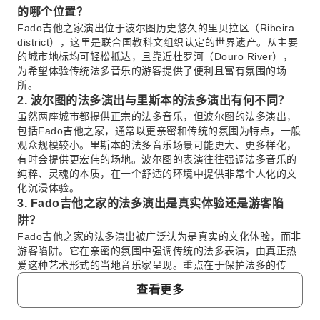
的哪个位置？
Fado吉他之家演出位于波尔图历史悠久的里贝拉区（Ribeira
district），这里是联合国教科文组织认定的世界遗产。从主要
的城市地标均可轻松抵达，且靠近杜罗河（Douro River），
为希望体验传统法多音乐的游客提供了便利且富有氛围的场
所。
2. 波尔图的法多演出与里斯本的法多演出有何不同？
虽然两座城市都提供正宗的法多音乐，但波尔图的法多演出，
包括Fado吉他之家，通常以更亲密和传统的氛围为特点，一般
观众规模较小。里斯本的法多音乐场景可能更大、更多样化，
有时会提供更宏伟的场地。波尔图的表演往往强调法多音乐的
纯粹、灵魂的本质，在一个舒适的环境中提供非常个人化的文
化沉浸体验。
3. Fado吉他之家的法多演出是真实体验还是游客陷
阱？
Fado吉他之家的法多演出被广泛认为是真实的文化体验，而非
游客陷阱。它在亲密的氛围中强调传统的法多表演，由真正热
爱这种艺术形式的当地音乐家呈现。重点在于保护法多的传
统，通过音乐提供对葡萄牙灵魂的真实洞察，而不是一种商业
查看更多
化的表演。
4. 参加Fado吉他之家法多演出的礼仪是什么？