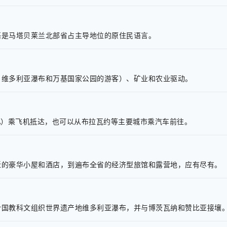
语是马塔贝莱兰北部省占主导地位的原住民语言。
自维多利亚瀑布和万基国家公园的游客）、矿业和农业驱动。
A）乘飞机抵达，也可以从布拉瓦约等主要城市乘汽车前往。
近的豪华小屋和酒店，到遍布全省的经济型旅馆和露营地，应有尽有。
合国教科文组织世界遗产地维多利亚瀑布，并与博茨瓦纳和赞比亚接壤