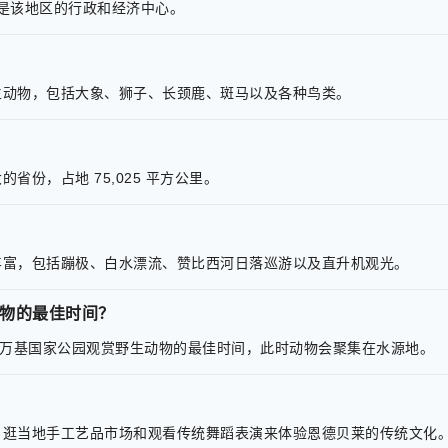
它是该地区的行政和经济中心。
生动物，包括大象、狮子、长颈鹿、斑马以及各种鸟类。
份，占地 75,025 平方公里。
丰富，包括蹦极、白水漂流、赞比西河日落巡游以及直升机观光。
物的最佳时间？
省万基国家公园观赏野生动物的最佳时间，此时动物会聚集在水源地。
、逛当地手工艺品市场和观看传统舞蹈表演来体验恩德贝莱的传统文化