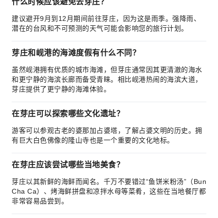
什么时候应该避免去芽庄？
建议避开9月到12月期间前往芽庄，因为这是雨季。强降雨、
潜在的台风和不可预测的天气可能会影响您的旅行计划。
芽庄和岘港的海滩度假有什么不同？
虽然岘港拥有优质的城市海滩，但芽庄通常因其更清澈的海水
和更宁静的海滨长廊而备受青睐。相比岘港热闹的海滨大道，
芽庄提供了更宁静的海滩体验。
在芽庄可以探索哪些文化遗址？
游客可以参观古老的婆那加占婆塔，了解占婆文明的历史。拥
有巨大白色佛像的隆山寺也是一个重要的文化地标。
在芽庄应该尝试哪些当地美食？
芽庄以其新鲜的海鲜而闻名。千万不要错过“鱼饼米粉汤”（Bun
Cha Ca）、烤海鲜拼盘和凉拌水母等菜肴，这些在当地餐厅都
非常容易品尝到。