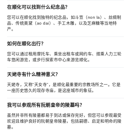
在顺化可以找到什么纪念品？
您可以在顺化找到独特的纪念品，如斗笠（non la）、丝绸制
品、传统奥黛（ao dai）、手工木雕，以及芝麻糖等当地特
产。
如何在顺化出行？
您可以通过租用摩托车、乘坐出租车或网约车、搭乘人力三轮
车悠闲游览，或步行探索市中心来游览顺化。
天姥寺有什么精神意义？
天姥寺，又称“天女寺”，是顺化最重要的宗教场所之一。它是
一座历史悠久的现存寺庙，是这座城市的象征。
我可以参观所有阮朝皇帝的陵墓吗？
虽然并非所有陵墓都易于到达或保存完好，但您可以参观最受
欢迎且维护良好的阮朝皇帝陵墓，包括嗣德、启定和明命的陵
墓。