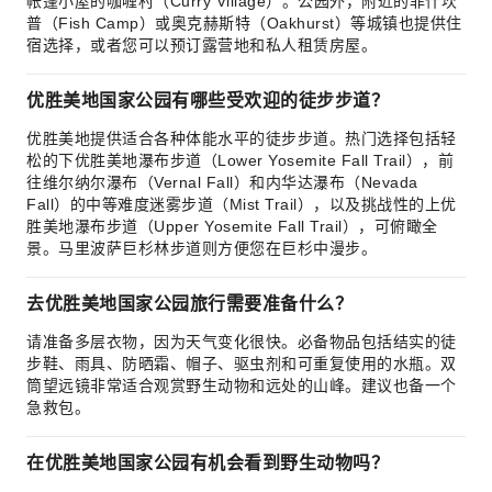
帐篷小屋的咖喱村（Curry Village）。公园外，附近的菲什坎
普（Fish Camp）或奥克赫斯特（Oakhurst）等城镇也提供住
宿选择，或者您可以预订露营地和私人租赁房屋。
优胜美地国家公园有哪些受欢迎的徒步步道？
优胜美地提供适合各种体能水平的徒步步道。热门选择包括轻
松的下优胜美地瀑布步道（Lower Yosemite Fall Trail），前
往维尔纳尔瀑布（Vernal Fall）和内华达瀑布（Nevada
Fall）的中等难度迷雾步道（Mist Trail），以及挑战性的上优
胜美地瀑布步道（Upper Yosemite Fall Trail），可俯瞰全
景。马里波萨巨杉林步道则方便您在巨杉中漫步。
去优胜美地国家公园旅行需要准备什么？
请准备多层衣物，因为天气变化很快。必备物品包括结实的徒
步鞋、雨具、防晒霜、帽子、驱虫剂和可重复使用的水瓶。双
筒望远镜非常适合观赏野生动物和远处的山峰。建议也备一个
急救包。
在优胜美地国家公园有机会看到野生动物吗？