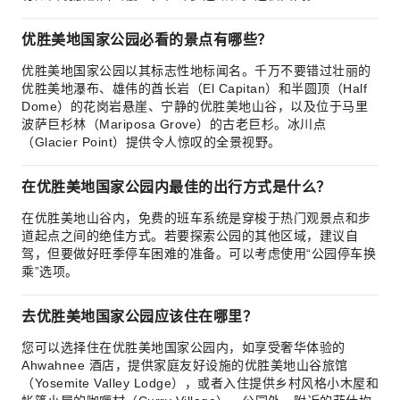
优胜美地国家公园必看的景点有哪些？
优胜美地国家公园以其标志性地标闻名。千万不要错过壮丽的
优胜美地瀑布、雄伟的酋长岩（El Capitan）和半圆顶（Half
Dome）的花岗岩悬崖、宁静的优胜美地山谷，以及位于马里
波萨巨杉林（Mariposa Grove）的古老巨杉。冰川点
（Glacier Point）提供令人惊叹的全景视野。
在优胜美地国家公园内最佳的出行方式是什么？
在优胜美地山谷内，免费的班车系统是穿梭于热门观景点和步
道起点之间的绝佳方式。若要探索公园的其他区域，建议自
驾，但要做好旺季停车困难的准备。可以考虑使用“公园停车换
乘”选项。
去优胜美地国家公园应该住在哪里？
您可以选择住在优胜美地国家公园内，如享受奢华体验的
Ahwahnee 酒店，提供家庭友好设施的优胜美地山谷旅馆
（Yosemite Valley Lodge），或者入住提供乡村风格小木屋和