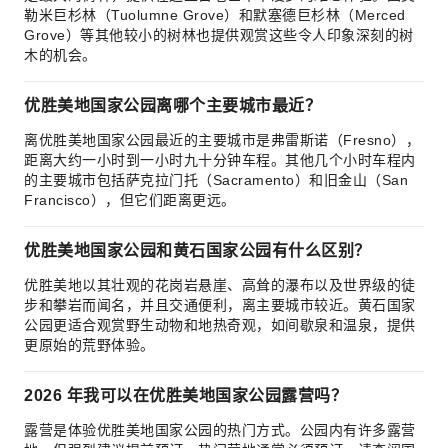
勒米巨杉林（Tuolumne Grove）和默塞德巨杉林（Merced
Grove）等其他较小的树林也提供观赏这些令人印象深刻的树
木的机会。
优胜美地国家公园离哪个主要城市最近？
离优胜美地国家公园最近的主要城市是弗雷斯诺（Fresno），
距离大约一小时到一小时九十分钟车程。其他几个小时车程内
的主要城市包括萨克拉门托（Sacramento）和旧金山（San
Francisco），但它们距离更远。
优胜美地国家公园和黄石国家公园有什么区别？
优胜美地以其壮观的花岗岩悬崖、高耸的瀑布以及世界级的徒
步和攀岩而闻名，并且交通便利，离主要城市较近。黄石国家
公园更适合观赏野生动物和地热奇观，如间歇泉和温泉，提供
更原始的荒野体验。
2026 年我可以在优胜美地国家公园露营吗？
露营是体验优胜美地国家公园的热门方式。公园内有许多露营