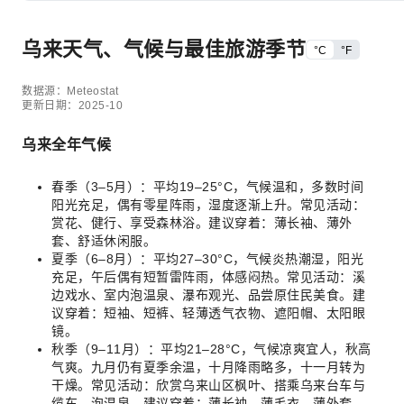
乌来天气、气候与最佳旅游季节
°C
°F
数据源：Meteostat
更新日期：2025-10
乌来全年气候
春季（3–5月）：平均19–25°C，气候温和，多数时间
阳光充足，偶有零星阵雨，湿度逐渐上升。常见活动：
赏花、健行、享受森林浴。建议穿着：薄长袖、薄外
套、舒适休闲服。
夏季（6–8月）：平均27–30°C，气候炎热潮湿，阳光
充足，午后偶有短暂雷阵雨，体感闷热。常见活动：溪
边戏水、室内泡温泉、瀑布观光、品尝原住民美食。建
议穿着：短袖、短裤、轻薄透气衣物、遮阳帽、太阳眼
镜。
秋季（9–11月）：平均21–28°C，气候凉爽宜人，秋高
气爽。九月仍有夏季余温，十月降雨略多，十一月转为
干燥。常见活动：欣赏乌来山区枫叶、搭乘乌来台车与
缆车、泡温泉。建议穿着：薄长袖、薄毛衣、薄外套。