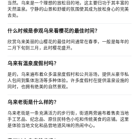
当然。乌来是一个理想的放松目的地，这主要归功于其丰富的
天然温泉。宁静的山景和舒缓的氛围使其成为放松身心的完美
去处。
什么时候是参观乌来看樱花的最佳时间？
欣赏乌来美丽的山樱花的最佳时间通常在春季，一般是每年的
二月下旬到三月，此时樱花盛开。
乌来有温泉度假村吗？
是的，乌来遍布着众多温泉度假村和公共浴场，提供从豪华私
人包间到集体泡汤等多种体验。许多度假村在提供温泉设施的
同时，也拥有绝美的自然景观。
乌来老街是什么样的？
乌来老街是一条充满活力的步行街，街道两旁遍布着售卖当地
手工艺品、纪念品、原住民特色小吃和传统美食的店铺。这里
是体验当地文化和品尝地道风味的热闹中心。