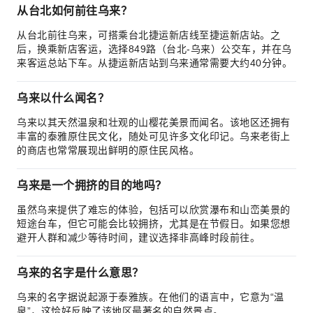
从台北如何前往乌来？
从台北前往乌来，可搭乘台北捷运新店线至捷运新店站。之
后，换乘新店客运，选择849路（台北-乌来）公交车，并在乌
来客运总站下车。从捷运新店站到乌来通常需要大约40分钟。
乌来以什么闻名？
乌来以其天然温泉和壮观的山樱花美景而闻名。该地区还拥有
丰富的泰雅原住民文化，随处可见许多文化印记。乌来老街上
的商店也常常展现出鲜明的原住民风格。
乌来是一个拥挤的目的地吗？
虽然乌来提供了难忘的体验，包括可以欣赏瀑布和山峦美景的
短途台车，但它可能会比较拥挤，尤其是在节假日。如果您想
避开人群和减少等待时间，建议选择非高峰时段前往。
乌来的名字是什么意思？
乌来的名字据说起源于泰雅族。在他们的语言中，它意为“温
泉”，这恰好反映了该地区最著名的自然景点。