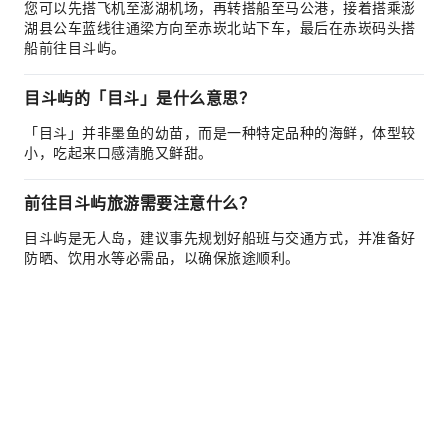
您可以先搭飞机至澎湖机场，再转搭船至马公港，接着搭乘澎
湖县公车蓝线往通梁方向至赤崁北站下车，最后在赤崁码头搭
船前往目斗屿。
目斗屿的「目斗」是什么意思？
「目斗」并非墨鱼的幼苗，而是一种特定品种的海鲜，体型较
小，吃起来口感清脆又鲜甜。
前往目斗屿旅游需要注意什么？
目斗屿是无人岛，建议事先规划好船班与交通方式，并准备好
防晒、饮用水等必需品，以确保旅途顺利。