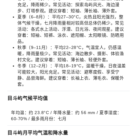
充足，降雨稀少。常见活动：探索岛屿风光、海边漫
步、灯塔参观。建议穿着：短袖、薄长袖、薄外套。
夏季（6–8月）：平均27–30°C，炎热且阳光强烈，整
体气候干燥，七月降雨量相对较高但总体仍稀少。常见
活动：各式水上活动、浮潜、日光浴、夜间观星。建议
穿着：短袖、短裤、泳衣、遮阳帽、太阳眼镜、防晒用
品。
秋季（9–11月）：平均22–28°C，气温宜人，仍感温
暖，降雨量极少。常见活动：海边散步、摄影、体验渔
村文化。建议穿着：短袖、薄长袖、轻便外套。
冬季（12–2月）：平均18–19°C，温暖干燥，日夜温差
可能较大，阳光充足。常见活动：避寒度假、享受宁
静、品尝海鲜。建议穿着：长袖上衣、薄毛衣、保暖外
套。
目斗屿气候平均值
年均温：约 23.8°C / 年降水量：约 56 mm / 夏季湿度：
60-70% / 最多雨月份：七月
目斗屿月平均气温和降水量