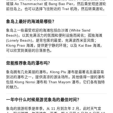
城镇 Ao Thammachat 或 Bang Bao Pier，然后乘坐短途渡轮
前往岛上。也可以选择飞往附近的 Trat 机场，然后转乘渡轮。
象岛上最好的海滩是哪些？
象岛上一些最受欢迎的海滩包括白沙滩 (White Sand
Beach)，以其充满活力的氛围和便利设施而闻名；孤独海滩
(Lonely Beach)，是背包客的最爱，充满波西米亚风情；
Klong Prao 海滩，提供更宁静的环境；以及 Kai Bae 海滩，
可以欣赏到美丽的日落景色。
您能推荐象岛的瀑布吗？
象岛拥有几处美丽的瀑布。Klong Plu 瀑布是最著名且最容易
到达的瀑布之一，提供清凉的游泳场所。其他值得一提的瀑布
包括 Klong Nonsi 瀑布和 Than Mayom 瀑布，它们各有独特
的魅力。
一年中什么时候是游览象岛的最佳时间？
象岛的旅游旺季是旱季，从 11 月到次年 2 月，此时天气宜