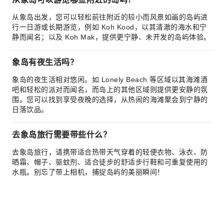
从象岛出发，您可以轻松前往附近的较小而风景如画的岛屿进
行一日游或长期游览，例如 Koh Kood，以其清澈的海水和宁
静而闻名；以及 Koh Mak，提供更宁静、未开发的岛屿体验。
象岛有夜生活吗？
象岛的夜生活相对悠闲。如 Lonely Beach 等区域以其海滩酒
吧和轻松的派对而闻名，而岛上的其他区域则提供更安静的氛
围。您可以找到享受夜晚的选择，从热闹的海滩聚会到宁静的
日落饮品。
去象岛旅行需要带些什么？
去象岛旅行，请携带适合热带天气穿着的轻便衣物、泳衣、防
晒霜、帽子、驱蚊剂、适合徒步的舒适步行鞋和可重复使用的
水瓶。别忘了带上相机，捕捉岛屿的美丽瞬间！