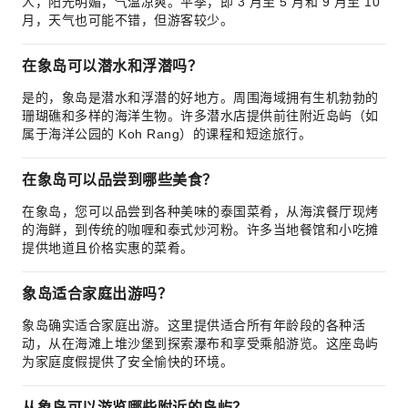
人，阳光明媚，气温凉爽。平季，即 3 月至 5 月和 9 月至 10
月，天气也可能不错，但游客较少。
在象岛可以潜水和浮潜吗？
是的，象岛是潜水和浮潜的好地方。周围海域拥有生机勃勃的
珊瑚礁和多样的海洋生物。许多潜水店提供前往附近岛屿（如
属于海洋公园的 Koh Rang）的课程和短途旅行。
在象岛可以品尝到哪些美食？
在象岛，您可以品尝到各种美味的泰国菜肴，从海滨餐厅现烤
的海鲜，到传统的咖喱和泰式炒河粉。许多当地餐馆和小吃摊
提供地道且价格实惠的菜肴。
象岛适合家庭出游吗？
象岛确实适合家庭出游。这里提供适合所有年龄段的各种活
动，从在海滩上堆沙堡到探索瀑布和享受乘船游览。这座岛屿
为家庭度假提供了安全愉快的环境。
从象岛可以游览哪些附近的岛屿？