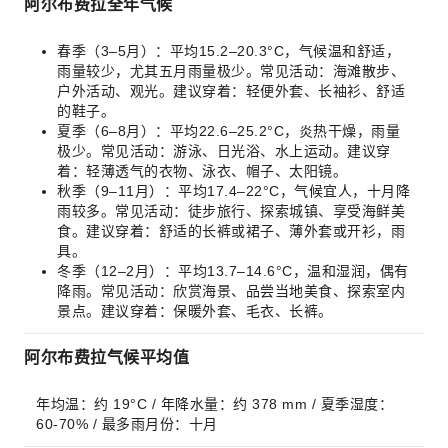
阿尔布费拉全年气候
春季（3–5月）：平均15.2–20.3°C，气候温和舒适，
雨量较少，尤其五月雨量极少。常见活动：海滩散步、
户外活动、观光。建议穿着：轻便外套、长袖衫、舒适
的鞋子。
夏季（6–8月）：平均22.6–25.2°C，炎热干燥，雨量
极少。常见活动：游泳、日光浴、水上运动。建议穿
着：轻薄透气的衣物、泳衣、帽子、太阳镜。
秋季（9–11月）：平均17.4–22°C，气候宜人，十月降
雨较多。常见活动：徒步旅行、探索城镇、享受海鲜美
食。建议穿着：舒适的长裤或裙子、薄外套或开衫，雨
具。
冬季（12–2月）：平均13.7–14.6°C，温和湿润，偶有
降雨。常见活动：欣赏海景、品尝当地美食、探索室内
景点。建议穿着：保暖外套、毛衣、长裤。
阿尔布费拉气候平均值
年均温：约 19°C / 年降水量：约 378 mm / 夏季湿度：
60-70% / 最多雨月份：十月