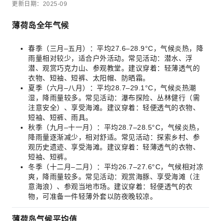
更新日期：2025-09
薄荷岛全年气候
春季（三月–五月）：平均27.6–28.9°C，气候炎热，降
雨量相对较少，适合户外活动。常见活动：潜水、浮
潜、观赏巧克力山、参观教堂。建议穿着：轻薄透气的
衣物、短袖、短裤、太阳帽、防晒霜。
夏季（六月–八月）：平均28.7–29.1°C，气候炎热潮
湿，降雨量较多。常见活动：瀑布探险、丛林健行（需
注意安全）、享受海滩。建议穿着：轻便透气的衣物、
短袖、短裤、雨具。
秋季（九月–十一月）：平均28.7–28.5°C，气候炎热，
降雨量逐渐减少，相对舒适。常见活动：探索乡村、参
观历史遗迹、享受海滩。建议穿着：轻薄透气的衣物、
短袖、短裤。
冬季（十二月–二月）：平均26.7–27.6°C，气候相对凉
爽，降雨量较多。常见活动：观赏海豚、享受海滩（注
意海浪）、参观当地市场。建议穿着：轻便透气的衣
物，可准备一件轻薄外套以防夜晚较凉。
薄荷岛气候平均值