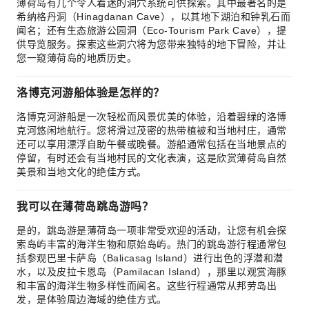
薄荷岛有几个令人着迷的洞穴系统可供探索。其中最著名的是
希纳格丹洞（Hinagdanan Cave），以其地下湖泊和钟乳石而
闻名；还有生态旅游公园洞（Eco-Tourism Park Cave），提
供导览服务。探索这些洞穴将为您带来独特的地下冒险，并让
您一窥薄荷岛的地质历史。
洛博克河游船体验是怎样的？
洛博克河游船是一次轻松而风景优美的体验，沿着碧绿的洛博
克河悠闲地航行。您将滑过茂密的热带植被和当地村庄，通常
还可以享用漂浮自助午餐或晚餐。游船通常包括在当地景点的
停留，有时还会有当地村民的文化表演，这是欣赏薄荷岛自然
美景和当地文化的绝佳方式。
我可以在薄荷岛跳岛游吗？
是的，跳岛游是薄荷岛一项非常受欢迎的活动，让您有机会探
索岛屿丰富的海洋生物和原始岛屿。热门的跳岛游行程通常包
括参观巴里卡萨岛（Balicasag Island）进行出色的浮潜和潜
水，以及皮拉卡恩岛（Pamilacan Island），那里以观赏海豚
和丰富的海洋生物多样性而闻名。这些行程通常从邦劳岛出
发，是体验周边海域的绝佳方式。