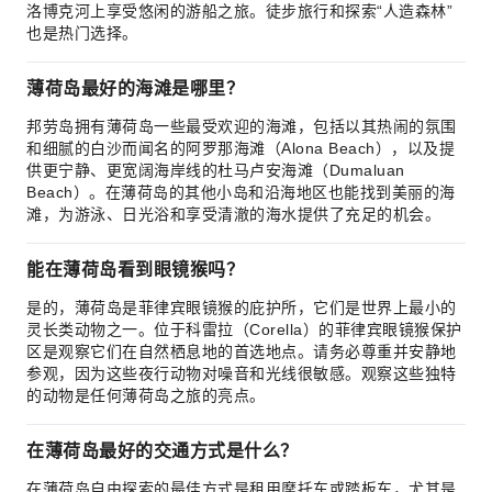
洛博克河上享受悠闲的游船之旅。徒步旅行和探索“人造森林”
也是热门选择。
薄荷岛最好的海滩是哪里？
邦劳岛拥有薄荷岛一些最受欢迎的海滩，包括以其热闹的氛围
和细腻的白沙而闻名的阿罗那海滩（Alona Beach），以及提
供更宁静、更宽阔海岸线的杜马卢安海滩（Dumaluan
Beach）。在薄荷岛的其他小岛和沿海地区也能找到美丽的海
滩，为游泳、日光浴和享受清澈的海水提供了充足的机会。
能在薄荷岛看到眼镜猴吗？
是的，薄荷岛是菲律宾眼镜猴的庇护所，它们是世界上最小的
灵长类动物之一。位于科雷拉（Corella）的菲律宾眼镜猴保护
区是观察它们在自然栖息地的首选地点。请务必尊重并安静地
参观，因为这些夜行动物对噪音和光线很敏感。观察这些独特
的动物是任何薄荷岛之旅的亮点。
在薄荷岛最好的交通方式是什么？
在薄荷岛自由探索的最佳方式是租用摩托车或踏板车，尤其是