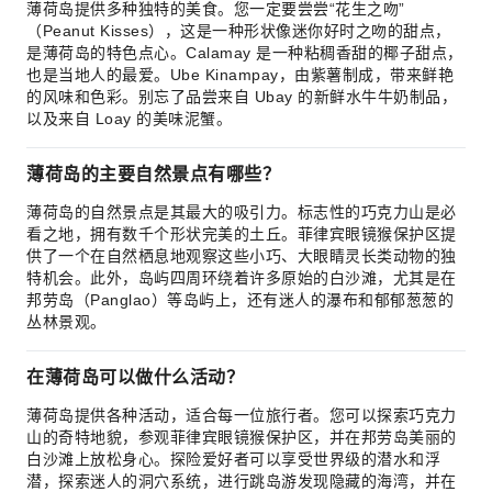
薄荷岛提供多种独特的美食。您一定要尝尝“花生之吻”
（Peanut Kisses），这是一种形状像迷你好时之吻的甜点，
是薄荷岛的特色点心。Calamay 是一种粘稠香甜的椰子甜点，
也是当地人的最爱。Ube Kinampay，由紫薯制成，带来鲜艳
的风味和色彩。别忘了品尝来自 Ubay 的新鲜水牛牛奶制品，
以及来自 Loay 的美味泥蟹。
薄荷岛的主要自然景点有哪些？
薄荷岛的自然景点是其最大的吸引力。标志性的巧克力山是必
看之地，拥有数千个形状完美的土丘。菲律宾眼镜猴保护区提
供了一个在自然栖息地观察这些小巧、大眼睛灵长类动物的独
特机会。此外，岛屿四周环绕着许多原始的白沙滩，尤其是在
邦劳岛（Panglao）等岛屿上，还有迷人的瀑布和郁郁葱葱的
丛林景观。
在薄荷岛可以做什么活动？
薄荷岛提供各种活动，适合每一位旅行者。您可以探索巧克力
山的奇特地貌，参观菲律宾眼镜猴保护区，并在邦劳岛美丽的
白沙滩上放松身心。探险爱好者可以享受世界级的潜水和浮
潜，探索迷人的洞穴系统，进行跳岛游发现隐藏的海湾，并在