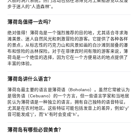
入胜的洞穴系统。热门活动包括在洛博克河上乘船游览以及漫
步于迷人的“人造森林”。
薄荷岛值得一去吗？
绝对值得！薄荷岛是一个强烈推荐的目的地，尤其适合寻求海
滩美景、迷人自然风光和刺激冒险的游客。它提供了各种各样
的景点，从标志性的巧克力山和风景如画的白沙滩到层叠的瀑
布和惊险的丛林探险。对于在菲律宾时间有限的游客来说，薄
荷岛是一个绝佳的选择，因为它在一个方便易达的地点提供了
丰富的体验。
薄荷岛讲什么语言？
薄荷岛最主要的语言是薄荷语（Boholano）。虽然它常被认为
是宿务语（Cebuano）的一个方言，但一些语言学家和当地居
民认为薄荷语是一种独立的语言，拥有自己独特的语音特征，
尤其是在农村地区。这些特征可能包括发音上的差异，例如“y”
音可能发成“j”，而“k”有时会变成“h”。
薄荷岛有哪些必尝美食？