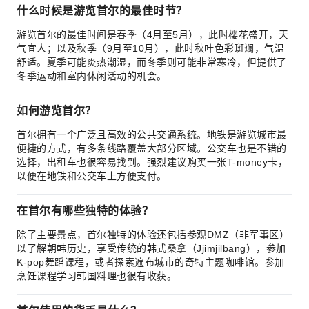
什么时候是游览首尔的最佳时节？
游览首尔的最佳时间是春季（4月至5月），此时樱花盛开，天
气宜人；以及秋季（9月至10月），此时秋叶色彩斑斓，气温
舒适。夏季可能炎热潮湿，而冬季则可能非常寒冷，但提供了
冬季运动和室内休闲活动的机会。
如何游览首尔？
首尔拥有一个广泛且高效的公共交通系统。地铁是游览城市最
便捷的方式，有多条线路覆盖大部分区域。公交车也是不错的
选择，出租车也很容易找到。强烈建议购买一张T-money卡，
以便在地铁和公交车上方便支付。
在首尔有哪些独特的体验？
除了主要景点，首尔独特的体验还包括参观DMZ（非军事区）
以了解朝韩历史，享受传统的韩式桑拿（Jjimjilbang），参加
K-pop舞蹈课程，或者探索遍布城市的奇特主题咖啡馆。参加
烹饪课程学习韩国料理也很有收获。