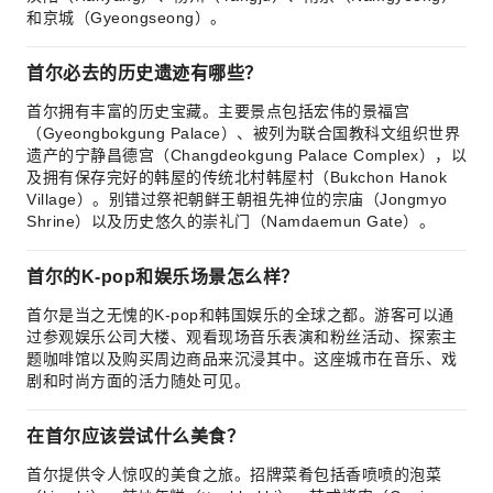
和京城（Gyeongseong）。
首尔必去的历史遗迹有哪些？
首尔拥有丰富的历史宝藏。主要景点包括宏伟的景福宫
（Gyeongbokgung Palace）、被列为联合国教科文组织世界
遗产的宁静昌德宫（Changdeokgung Palace Complex），以
及拥有保存完好的韩屋的传统北村韩屋村（Bukchon Hanok
Village）。别错过祭祀朝鲜王朝祖先神位的宗庙（Jongmyo
Shrine）以及历史悠久的崇礼门（Namdaemun Gate）。
首尔的K-pop和娱乐场景怎么样？
首尔是当之无愧的K-pop和韩国娱乐的全球之都。游客可以通
过参观娱乐公司大楼、观看现场音乐表演和粉丝活动、探索主
题咖啡馆以及购买周边商品来沉浸其中。这座城市在音乐、戏
剧和时尚方面的活力随处可见。
在首尔应该尝试什么美食？
首尔提供令人惊叹的美食之旅。招牌菜肴包括香喷喷的泡菜