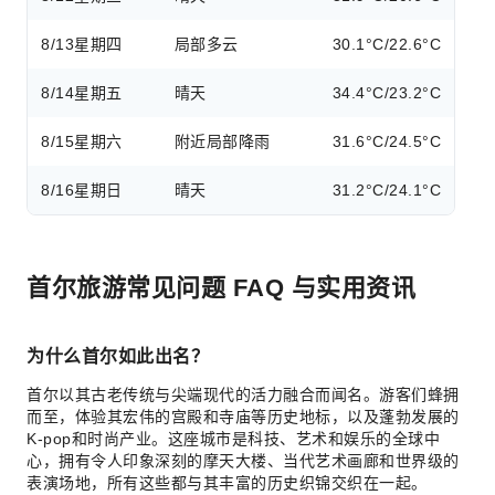
8/13
星期四
局部多云
30.1°C/22.6°C
8/14
星期五
晴天
34.4°C/23.2°C
8/15
星期六
附近局部降雨
31.6°C/24.5°C
8/16
星期日
晴天
31.2°C/24.1°C
首尔旅游常见问题 FAQ 与实用资讯
为什么首尔如此出名？
首尔以其古老传统与尖端现代的活力融合而闻名。游客们蜂拥
而至，体验其宏伟的宫殿和寺庙等历史地标，以及蓬勃发展的
K-pop和时尚产业。这座城市是科技、艺术和娱乐的全球中
心，拥有令人印象深刻的摩天大楼、当代艺术画廊和世界级的
表演场地，所有这些都与其丰富的历史织锦交织在一起。