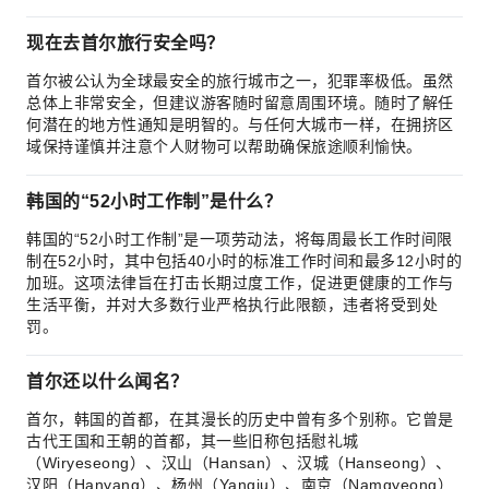
现在去首尔旅行安全吗？
首尔被公认为全球最安全的旅行城市之一，犯罪率极低。虽然
总体上非常安全，但建议游客随时留意周围环境。随时了解任
何潜在的地方性通知是明智的。与任何大城市一样，在拥挤区
域保持谨慎并注意个人财物可以帮助确保旅途顺利愉快。
韩国的“52小时工作制”是什么？
韩国的“52小时工作制”是一项劳动法，将每周最长工作时间限
制在52小时，其中包括40小时的标准工作时间和最多12小时的
加班。这项法律旨在打击长期过度工作，促进更健康的工作与
生活平衡，并对大多数行业严格执行此限额，违者将受到处
罚。
首尔还以什么闻名？
首尔，韩国的首都，在其漫长的历史中曾有多个别称。它曾是
古代王国和王朝的首都，其一些旧称包括慰礼城
（Wiryeseong）、汉山（Hansan）、汉城（Hanseong）、
汉阳（Hanyang）、杨州（Yangju）、南京（Namgyeong）