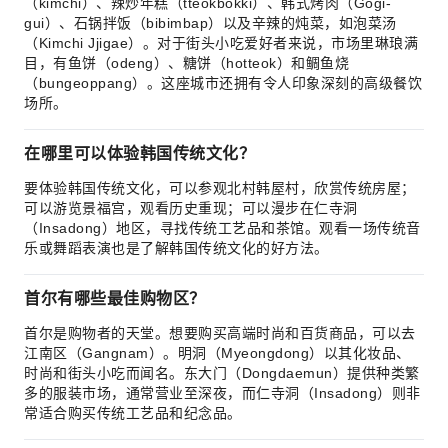
（kimchi）、辣炒年糕（tteokbokki）、韩式烤肉（Gogi-
gui）、石锅拌饭（bibimbap）以及辛辣的炖菜，如泡菜汤
（Kimchi Jjigae）。对于街头小吃爱好者来说，市场里琳琅满
目，有鱼饼（odeng）、糖饼（hotteok）和鲷鱼烧
（bungeoppang）。这座城市还拥有令人印象深刻的高级餐饮
场所。
在哪里可以体验韩国传统文化？
要体验韩国传统文化，可以参观北村韩屋村，欣赏传统房屋；
可以游览景福宫，观看历史重现；可以漫步在仁寺洞
（Insadong）地区，寻找传统工艺品和茶馆。观看一场传统音
乐或舞蹈表演也是了解韩国传统文化的好方法。
首尔有哪些最佳购物区？
首尔是购物者的天堂。想要购买高端时尚和百货商品，可以去
江南区（Gangnam）。明洞（Myeongdong）以其化妆品、
时尚和街头小吃而闻名。东大门（Dongdaemun）提供种类繁
多的服装市场，通常营业至深夜，而仁寺洞（Insadong）则非
常适合购买传统工艺品和纪念品。