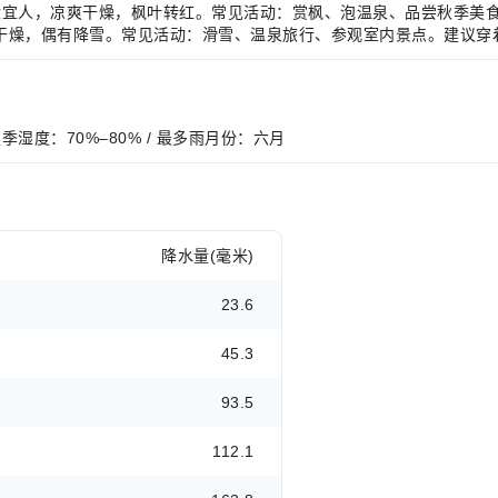
，气候舒适宜人，凉爽干燥，枫叶转红。常见活动：赏枫、泡温泉、品尝秋
气候寒冷干燥，偶有降雪。常见活动：滑雪、温泉旅行、参观室内景点。建
/ 夏季湿度：70%–80% / 最多雨月份：六月
降水量(毫米)
23.6
45.3
93.5
112.1