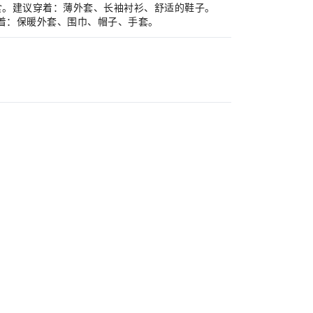
季美食。建议穿着：薄外套、长袖衬衫、舒适的鞋子。
议穿着：保暖外套、围巾、帽子、手套。