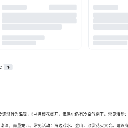
C
°F
气候由寒冷逐渐转为温暖，3-4月樱花盛开，但偶尔仍有冷空气南下。常见
，气候温暖潮湿，雨量充沛。常见活动：海边戏水、登山、欣赏花火大会。建