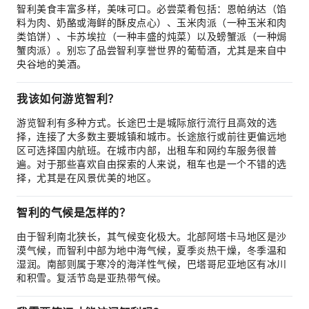
智利美食丰富多样，美味可口。必尝菜肴包括：恩帕纳达（馅
料为肉、奶酪或海鲜的酥皮点心）、玉米肉派（一种玉米和肉
类馅饼）、卡苏埃拉（一种丰盛的炖菜）以及螃蟹派（一种焗
蟹肉派）。别忘了品尝智利享誉世界的葡萄酒，尤其是来自中
央谷地的美酒。
我该如何游览智利？
游览智利有多种方式。长途巴士是城际旅行流行且高效的选
择，连接了大多数主要城镇和城市。长途旅行或前往更偏远地
区可选择国内航班。在城市内部，出租车和网约车服务很普
遍。对于那些喜欢自由探索的人来说，租车也是一个不错的选
择，尤其是在风景优美的地区。
智利的气候是怎样的？
由于智利南北狭长，其气候变化极大。北部阿塔卡马地区是沙
漠气候，而智利中部为地中海气候，夏季炎热干燥，冬季温和
湿润。南部则属于寒冷的海洋性气候，巴塔哥尼亚地区有冰川
和积雪。复活节岛是亚热带气候。