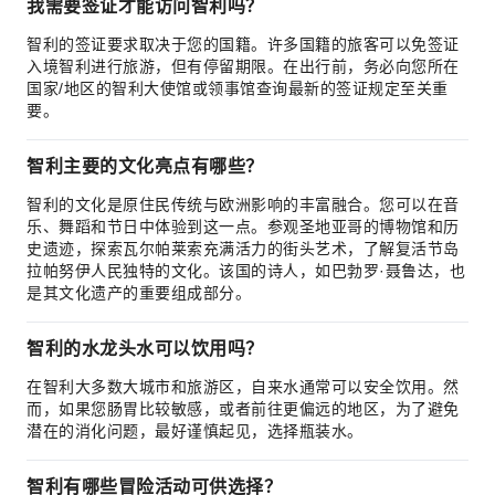
我需要签证才能访问智利吗？
智利的签证要求取决于您的国籍。许多国籍的旅客可以免签证
入境智利进行旅游，但有停留期限。在出行前，务必向您所在
国家/地区的智利大使馆或领事馆查询最新的签证规定至关重
要。
智利主要的文化亮点有哪些？
智利的文化是原住民传统与欧洲影响的丰富融合。您可以在音
乐、舞蹈和节日中体验到这一点。参观圣地亚哥的博物馆和历
史遗迹，探索瓦尔帕莱索充满活力的街头艺术，了解复活节岛
拉帕努伊人民独特的文化。该国的诗人，如巴勃罗·聂鲁达，也
是其文化遗产的重要组成部分。
智利的水龙头水可以饮用吗？
在智利大多数大城市和旅游区，自来水通常可以安全饮用。然
而，如果您肠胃比较敏感，或者前往更偏远的地区，为了避免
潜在的消化问题，最好谨慎起见，选择瓶装水。
智利有哪些冒险活动可供选择？