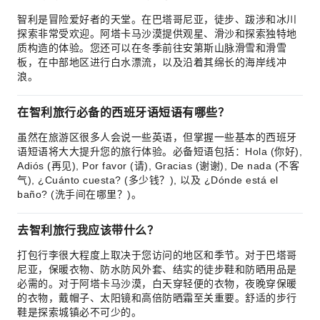
智利是冒险爱好者的天堂。在巴塔哥尼亚，徒步、跋涉和冰川
探索非常受欢迎。阿塔卡马沙漠提供观星、滑沙和探索独特地
质构造的体验。您还可以在冬季前往安第斯山脉滑雪和滑雪
板，在中部地区进行白水漂流，以及沿着其绵长的海岸线冲
浪。
在智利旅行必备的西班牙语短语有哪些？
虽然在旅游区很多人会说一些英语，但掌握一些基本的西班牙
语短语将大大提升您的旅行体验。必备短语包括：Hola (你好),
Adiós (再见), Por favor (请), Gracias (谢谢), De nada (不客
气), ¿Cuánto cuesta? (多少钱？), 以及 ¿Dónde está el
baño? (洗手间在哪里？)。
去智利旅行我应该带什么？
打包行李很大程度上取决于您访问的地区和季节。对于巴塔哥
尼亚，保暖衣物、防水防风外套、结实的徒步鞋和防晒用品是
必需的。对于阿塔卡马沙漠，白天穿轻便的衣物，夜晚穿保暖
的衣物，戴帽子、太阳镜和高倍防晒霜至关重要。舒适的步行
鞋是探索城镇必不可少的。