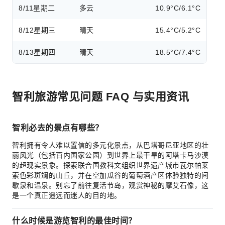
8/11
星期二
多云
10.9°C/6.1°C
8/12
星期三
晴天
15.4°C/5.2°C
8/13
星期四
晴天
18.5°C/7.4°C
智利旅游常见问题 FAQ 与实用资讯
智利必去的景点有哪些？
智利拥有令人难以置信的多元化景点，从巴塔哥尼亚地区的壮
丽风光（包括百内国家公园）到世界上最干旱的阿塔卡马沙漠
的超现实景象。探索联合国教科文组织世界遗产城市瓦尔帕莱
索色彩斑斓的山丘，并在空加瓜谷的葡萄酒产区体验独特的间
歇泉和温泉。别忘了前往复活节岛，观赏神秘的摩艾石像，这
是一个真正遥远而迷人的目的地。
什么时候是游览智利的最佳时间？