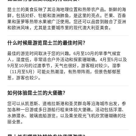
昆士兰的美食反映了其沿海地理位置和热带农产品。新鲜的海
鲜，包括对虾、牡蛎和澳洲肺鱼，是这里的亮点。芒果、百香
果和菠萝等热带水果被广泛使用。您还可以品尝到融合了亚洲
和欧洲风味，尤其是主要城市里的现代澳大利亚美食。
什么时候是游览昆士兰的最佳时间？
最佳的游览时间取决于您的兴趣。6月至10月的旱季气候宜
人，湿度低，非常适合户外活动和探索珊瑚礁。4月至5月以及
9月至10月的过渡季节，天气也很好，游客相对较少。湿季
（11月至5月）可能炎热潮湿，有热带阵雨，但景色郁郁葱
葱，游客也较少。
如何体验昆士兰的大堡礁？
您可以从凯恩斯、道格拉斯港和圣灵群岛等沿海城市出发，参
加各种一日游或多日游船行程来体验大堡礁。活动包括浮潜、
水肺潜水、玻璃底船游览，以及乘坐观光飞机欣赏珊瑚礁的壮
丽全景。