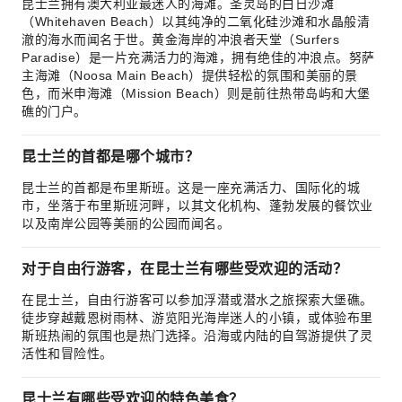
昆士兰拥有澳大利亚最迷人的海滩。圣灵岛的白日沙滩
（Whitehaven Beach）以其纯净的二氧化硅沙滩和水晶般清
澈的海水而闻名于世。黄金海岸的冲浪者天堂（Surfers
Paradise）是一片充满活力的海滩，拥有绝佳的冲浪点。努萨
主海滩（Noosa Main Beach）提供轻松的氛围和美丽的景
色，而米申海滩（Mission Beach）则是前往热带岛屿和大堡
礁的门户。
昆士兰的首都是哪个城市？
昆士兰的首都是布里斯班。这是一座充满活力、国际化的城
市，坐落于布里斯班河畔，以其文化机构、蓬勃发展的餐饮业
以及南岸公园等美丽的公园而闻名。
对于自由行游客，在昆士兰有哪些受欢迎的活动？
在昆士兰，自由行游客可以参加浮潜或潜水之旅探索大堡礁。
徒步穿越戴恩树雨林、游览阳光海岸迷人的小镇，或体验布里
斯班热闹的氛围也是热门选择。沿海或内陆的自驾游提供了灵
活性和冒险性。
昆士兰有哪些受欢迎的特色美食？