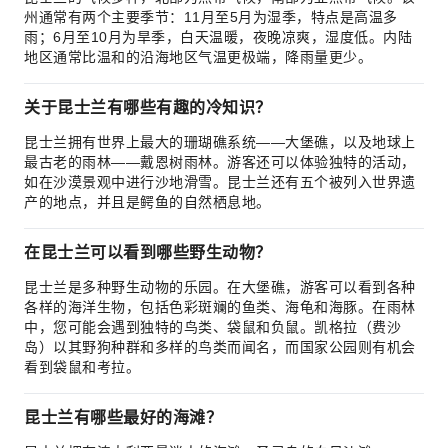
州通常有两个主要季节：11月至5月为湿季，特点是高温多
雨；6月至10月为旱季，白天温暖，夜晚凉爽，湿度低。内陆
地区通常比温和的沿海地区气温更极端，降雨量更少。
关于昆士兰有哪些有趣的冷知识？
昆士兰拥有世界上最大的珊瑚礁系统——大堡礁，以及地球上
最古老的雨林——戴恩树雨林。游客还可以体验独特的活动，
如在沙漠景观中进行沙地滑雪。昆士兰还有五个被列入世界遗
产的地点，并且是鳄鱼的自然栖息地。
在昆士兰可以看到哪些野生动物？
昆士兰是多种野生动物的乐园。在大堡礁，游客可以看到各种
各样的海洋生物，包括色彩斑斓的鱼类、海龟和海豚。在雨林
中，您可能会遇到独特的鸟类、袋鼠和负鼠。凯格拉（费沙
岛）以其野狗种群和多样的鸟类而闻名，而国家公园则有机会
看到袋鼠和考拉。
昆士兰有哪些最好的海滩？