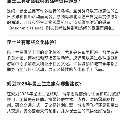
昆士兰有哪些独特的岛屿值得游览？
是的，昆士兰拥有许多独特的岛屿。圣灵群岛以其标志性的白
日沙滩和帆船活动而闻名。摩顿岛和北斯德布鲁克岛提供原始
的海滩、沙丘和野生动物观赏机会。汤斯维尔附近的磁岛
（Magnetic Island）则以其考拉种群和悠闲的氛围而闻名。
昆士兰有哪些文化体验？
昆士兰提供了丰富的文化体验，尤其是在布里斯班，那里有许
多美术馆、博物馆和现场表演场所。您还可以通过各种旅游和
游客中心了解澳大利亚原住民文化。许多城镇和城市全年都会
举办当地节日和活动，展示区域性的艺术和手工艺品。
规划2026年昆士兰之旅有哪些建议？
在规划2026年昆士兰之旅时，请考虑提前预订住宿和热门旅游
项目，尤其是在旺季。携带轻便衣物、泳衣、防晒霜和驱蚊
剂。研究交通方式，无论是计划自驾、城市间飞行还是乘坐公
共交通。务必查看天气预报，并为昆士兰的气候做好准备。