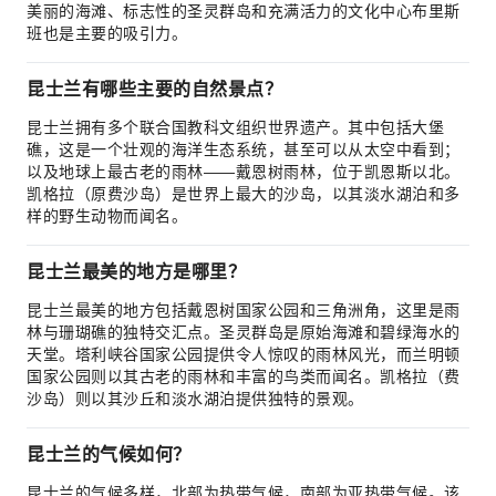
美丽的海滩、标志性的圣灵群岛和充满活力的文化中心布里斯
班也是主要的吸引力。
昆士兰有哪些主要的自然景点？
昆士兰拥有多个联合国教科文组织世界遗产。其中包括大堡
礁，这是一个壮观的海洋生态系统，甚至可以从太空中看到；
以及地球上最古老的雨林——戴恩树雨林，位于凯恩斯以北。
凯格拉（原费沙岛）是世界上最大的沙岛，以其淡水湖泊和多
样的野生动物而闻名。
昆士兰最美的地方是哪里？
昆士兰最美的地方包括戴恩树国家公园和三角洲角，这里是雨
林与珊瑚礁的独特交汇点。圣灵群岛是原始海滩和碧绿海水的
天堂。塔利峡谷国家公园提供令人惊叹的雨林风光，而兰明顿
国家公园则以其古老的雨林和丰富的鸟类而闻名。凯格拉（费
沙岛）则以其沙丘和淡水湖泊提供独特的景观。
昆士兰的气候如何？
昆士兰的气候多样，北部为热带气候，南部为亚热带气候。该