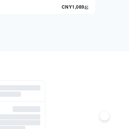
CNY
1,089
起