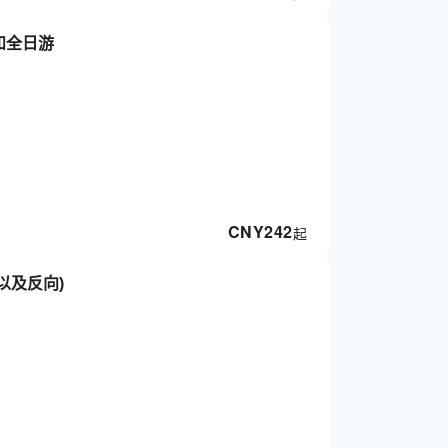
和全日游
CNY
242
起
以及反向)