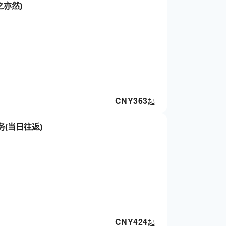
之亦然)
CNY
363
起
(当日往返)
CNY
424
起