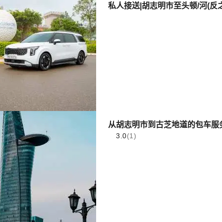
私人接送|胡志明市至头顿/河(反
从胡志明市到古芝地道的包车服务
3.0
(1)