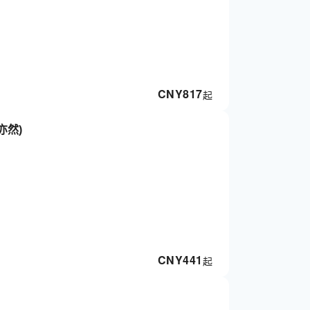
CNY
817
起
亦然)
CNY
441
起