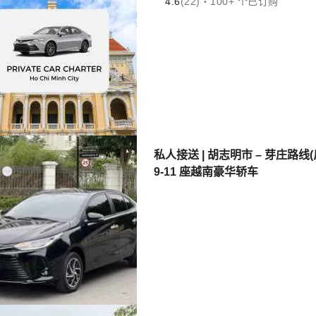
4.6
(22)・100+ 个已订购
私人接送 | 胡志明市 – 芽庄路线(
9-11 座越南豪华轿车