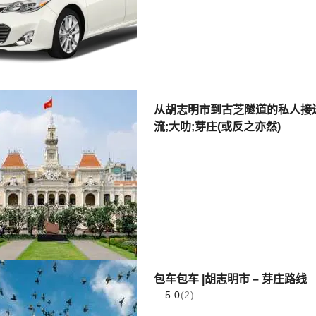
从胡志明市到古芝隧道的私人接送服务
流;大叻;芽庄(或反之亦然)
包车包车 |胡志明市 – 芽庄路线
5.0
(2)