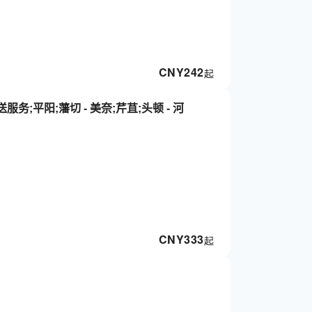
CNY
242
起
;平阳;藩切 - 美奈;芹苴;头顿 - 河
CNY
333
起