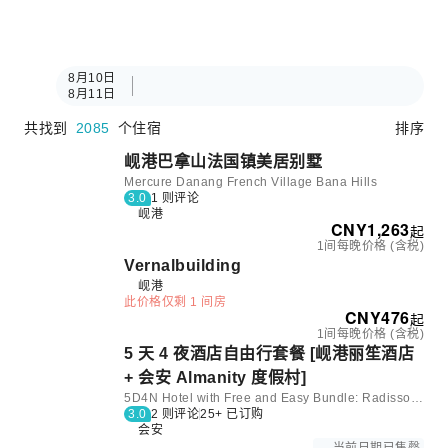
8月10日
8月11日
共找到
2085
个住宿
排序
岘港巴拿山法国镇美居别墅
Mercure Danang French Village Bana Hills
3.0
1 则评论
岘港
CNY
1,263
起
1间每晚价格 (含税)
Vernalbuilding
岘港
此价格仅剩 1 间房
CNY
476
起
1间每晚价格 (含税)
5 天 4 夜酒店自由行套餐 [岘港丽笙酒店
+ 会安 Almanity 度假村]
5D4N Hotel with Free and Easy Bundle: Radisson Hotel Danang and Almanity Hoi An Resort & Spa | Vietnam
3.0
2 则评论
25+ 已订购
会安