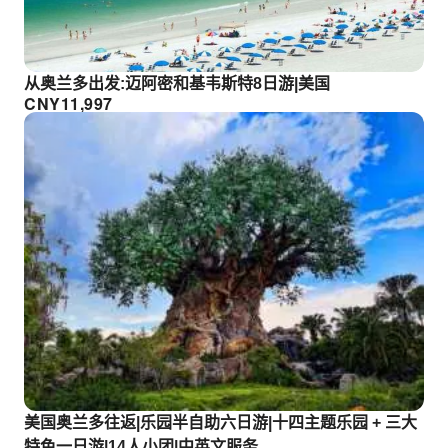
从奥兰多出发:迈阿密和基韦斯特8日游|美国
CNY
11,997
美国奥兰多往返|乐园半自助六日游|十四主题乐园 + 三大
特色一日游|14人小团|中英文服务