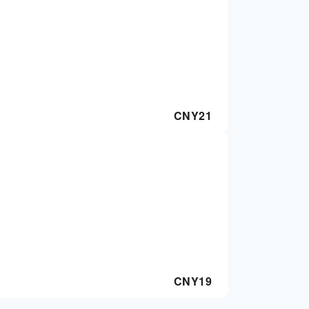
CNY
21
CNY
19