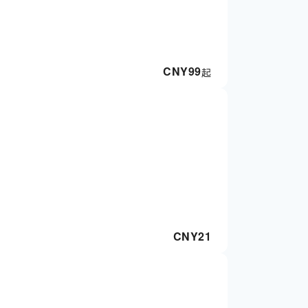
CNY
99
起
CNY
21