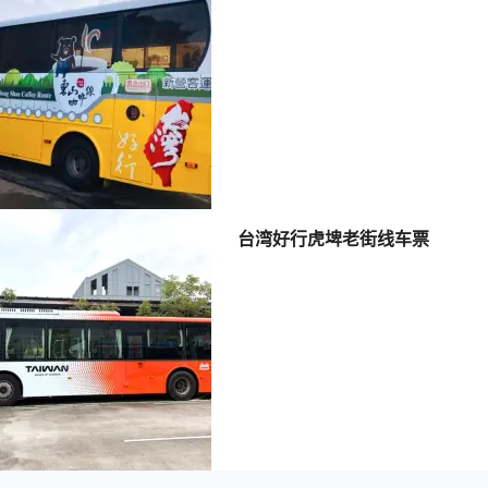
台湾好行虎埤老街线车票