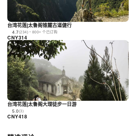
台湾花莲|太鲁阁锥麓古道健行
4.7
(234)・800+ 个已订购
CNY
314
台湾花莲|太鲁阁大理徒步一日游
5.0
(3)
CNY
418