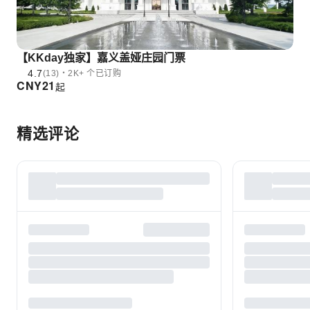
【KKday独家】嘉义盖娅庄园门票
4.7
(13)・2K+ 个已订购
CNY
21
起
精选评论