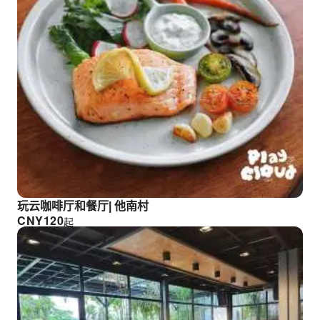
玩云咖啡厅和餐厅| 他南村
CNY
120
起