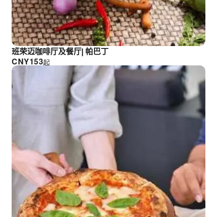
班荣迈咖啡厅及餐厅| 帕巴丁
CNY
153
起