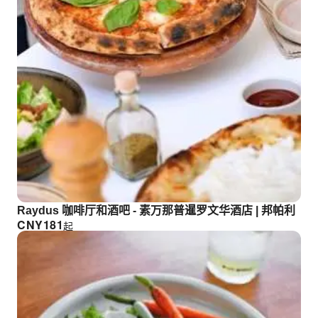
Raydus 咖啡厅和酒吧 - 素万那普暹罗文华酒店 | 邦帕利
CNY
181
起