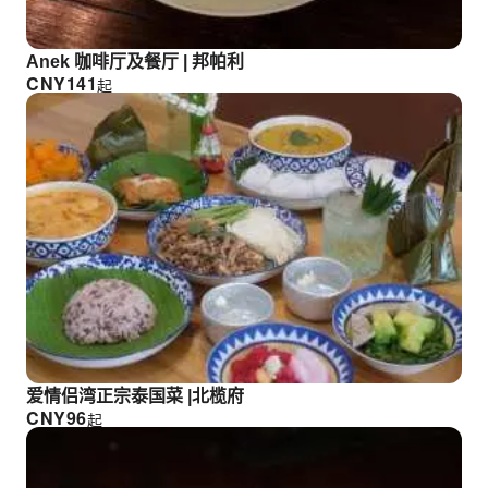
Anek 咖啡厅及餐厅 | 邦帕利
CNY
141
起
爱情侣湾正宗泰国菜 |北榄府
CNY
96
起