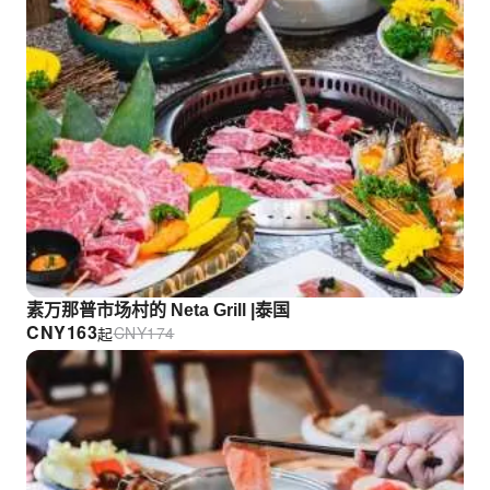
素万那普市场村的 Neta Grill |泰国
CNY
163
CNY
174
起