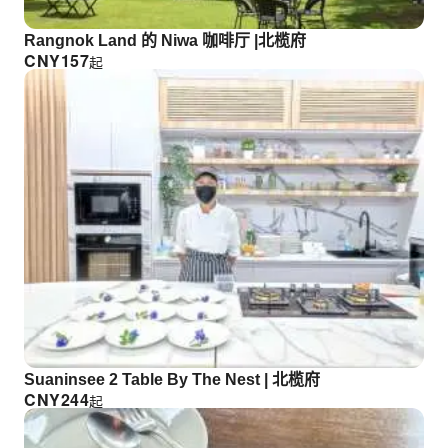
Rangnok Land 的 Niwa 咖啡厅 |北榄府
CNY
157
起
Suaninsee 2 Table By The Nest | 北榄府
CNY
244
起