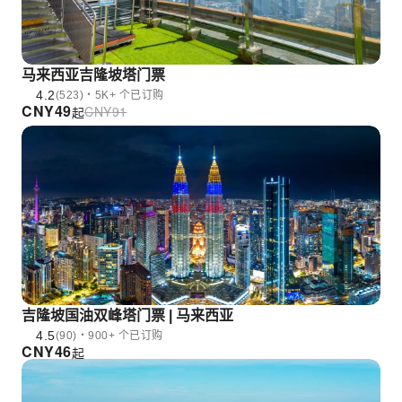
马来西亚吉隆坡塔门票
4.2
(523)・5K+ 个已订购
CNY
49
CNY
91
起
吉隆坡国油双峰塔门票 | 马来西亚
4.5
(90)・900+ 个已订购
CNY
46
起