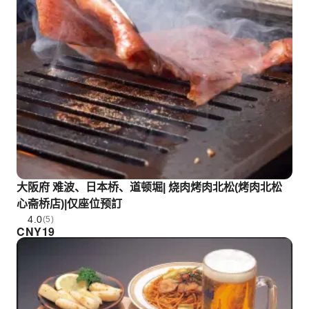
大阪府 难波、日本桥、道顿堀| 烧肉烤肉北松(烤肉北松
心斋桥店)|仅座位预訂
4.0
(5)
CNY
19