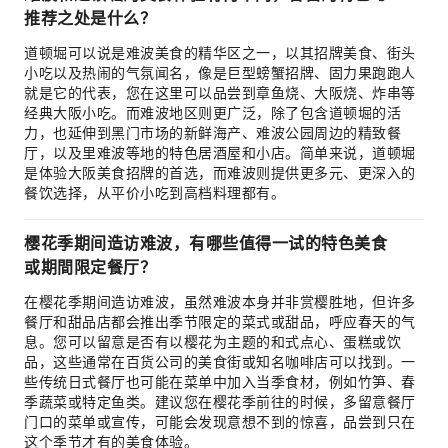
推荐之处是什么？
道顿堀可以说是难波美食的精华区之一，以其招牌美食、街头
小吃以及热闹的气氛闻名，像是巨型螃蟹招牌、固力果跑跑人
就是它的代表，您在这里可以品尝到章鱼烧、大阪烧、炸串等
经典大阪小吃。而难波地区则更广泛，除了包含道顿堀的活
力，也延伸到黑门市场的新鲜海产、难波公园周边的精致餐
厅，以及里难波等地的特色居酒屋和小店。简单来说，道顿堀
是体验大阪美食招牌的首选，而难波则提供更多元、更深入的
餐饮选择，从平价小吃到高档料理都有。
樱花季期间造访难波，有哪些值得一试的特色美食
或期間限定餐厅？
在樱花季期间造访难波，虽然难波本身并非赏樱胜地，但许多
餐厅和甜品店都会推出季节限定的菜式或甜品，呼应春天的气
息。您可以留意是否有以樱花为主题的和式点心、蛋糕或饮
品，这些通常在百货公司的美食街或知名咖啡店可以找到。一
些传统日式餐厅也可能在菜单中加入当季食材，例如竹笋、春
季蔬菜或特定鱼类。建议您在樱花季前往的时候，多留意餐厅
门口的菜单或宣传，可能会发现意想不到的惊喜，品尝到只在
这个季节才有的美食体验。