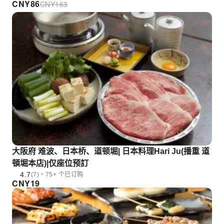
CNY
86
CNY
163
大阪府 难波、日本桥、道顿堀| 日本料理Hari Ju(播重 道
頓堀本店)|仅座位预訂
4.7
(7)・75+ 个已订购
CNY
19