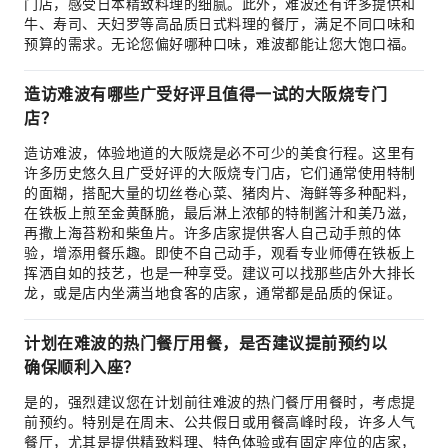
门店，感受日本精致料理的细腻。此外，难波还有许多提供和
牛、寿司、天妇罗等高品质日式料理的餐厅，满足不同口味和
预算的需求。无论您偏好哪种口味，难波都能让您大饱口福。
造访难波有哪些广受好评且值得一试的大阪烧专门
店？
造访难波，体验地道的大阪烧是必不可少的美食行程。这里有
许多历史悠久且广受好评的大阪烧专门店，它们通常使用特制
的面糊，搭配大量的切丝卷心菜、猪肉片、海鲜等多种配料，
在铁板上煎至金黄酥脆，最后淋上浓郁的特制酱汁和美乃滋，
再撒上海苔粉和柴鱼片。许多店家提供客人自己动手煎的体
验，增添用餐乐趣。即使不自己动手，观看专业师傅在铁板上
挥洒自如的技艺，也是一种享受。建议可以找那些店外大排长
龙，或是店内坐满当地食客的店家，通常都是品质的保证。
计划在难波的热门餐厅用餐，是否建议提前预约以
确保顺利入座？
是的，强烈建议您在计划前往难波的热门餐厅用餐时，考虑提
前预约。特别是在周末、公共假日或用餐高峰时段，许多人气
餐厅，尤其是提供精致料理、特色体验或有固定座位的店家，