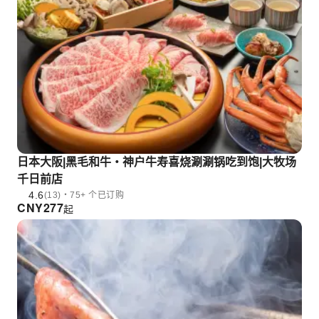
日本大阪|黑毛和牛・神户牛寿喜烧涮涮锅吃到饱|大牧场
千日前店
4.6
(13)・75+ 个已订购
CNY
277
起