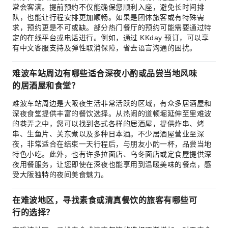
常会客满。提前预约不仅能确保您顺利入座，避免长时间排
队，也能让行程安排更加顺畅。如果是团体旅客或有特殊需
求，预约更是不可或缺。部分热门餐厅的预约可能需要通过特
定的在线平台或电话进行。例如，通过 KKday 预订，可以享
有中文客服支持及弹性取消保障，省去语言沟通的困扰。
难波车站周边有哪些适合深夜小酌或品尝当地风味
的居酒屋和食堂？
难波车站周边是大阪夜生活非常活跃的区域，有众多居酒屋和
深夜食堂提供丰富的餐饮选择。从热闹的道顿堀延伸至里难波
的巷弄之中，您可以找到各式各样的居酒屋，提供炸串、烤
串、生鱼片、关东煮以及多种日本酒。不少居酒屋营业至深
夜，非常适合在结束一天行程后，与朋友小酌一杯，品尝当地
特色小吃。此外，也有许多拉面店、乌冬面店或定食屋提供深
夜用餐服务，让您即使在深夜也能享用到温暖美味的餐点，感
受大阪独特的夜间美食魅力。
在难波地区，寻找素食或清真餐饮的旅客有哪些可
行的选择？