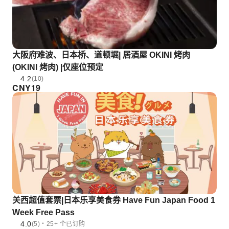
大阪府难波、日本桥、道顿堀| 居酒屋 OKINI 烤肉
(OKINI 烤肉) |仅座位预定
4.2
(10)
CNY
19
关西超值套票|日本乐享美食券 Have Fun Japan Food 1
Week Free Pass
4.0
(5)・25+ 个已订购