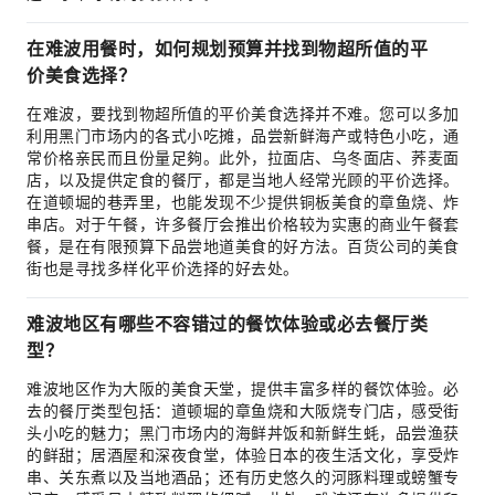
在难波用餐时，如何规划预算并找到物超所值的平
价美食选择？
在难波，要找到物超所值的平价美食选择并不难。您可以多加
利用黑门市场内的各式小吃摊，品尝新鲜海产或特色小吃，通
常价格亲民而且份量足夠。此外，拉面店、乌冬面店、荞麦面
店，以及提供定食的餐厅，都是当地人经常光顾的平价选择。
在道顿堀的巷弄里，也能发现不少提供铜板美食的章鱼烧、炸
串店。对于午餐，许多餐厅会推出价格较为实惠的商业午餐套
餐，是在有限预算下品尝地道美食的好方法。百货公司的美食
街也是寻找多样化平价选择的好去处。
难波地区有哪些不容错过的餐饮体验或必去餐厅类
型？
难波地区作为大阪的美食天堂，提供丰富多样的餐饮体验。必
去的餐厅类型包括：道顿堀的章鱼烧和大阪烧专门店，感受街
头小吃的魅力；黑门市场内的海鲜丼饭和新鲜生蚝，品尝渔获
的鲜甜；居酒屋和深夜食堂，体验日本的夜生活文化，享受炸
串、关东煮以及当地酒品；还有历史悠久的河豚料理或螃蟹专