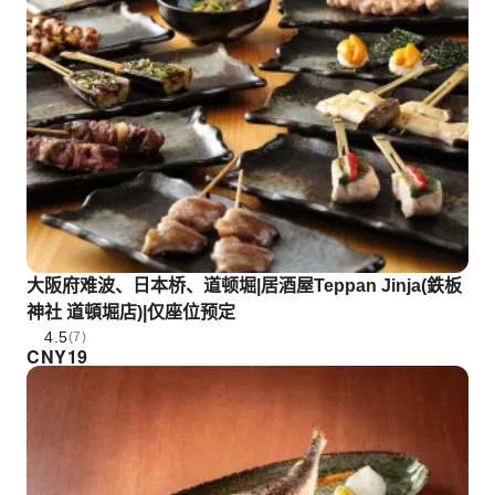
大阪府难波、日本桥、道顿堀|居酒屋Teppan Jinja(鉄板
神社 道頓堀店)|仅座位预定
4.5
(7)
CNY
19