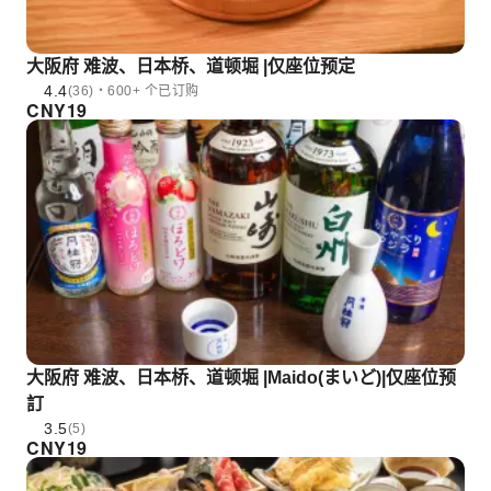
大阪府 难波、日本桥、道顿堀 |仅座位预定
4.4
(36)・600+ 个已订购
CNY
19
大阪府 难波、日本桥、道顿堀 |Maido(まいど)|仅座位预
訂
3.5
(5)
CNY
19