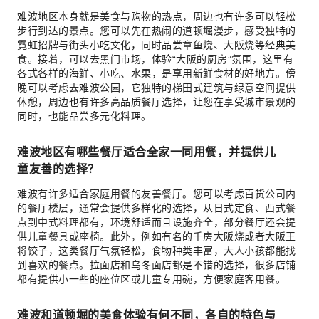
难波地区本身就是美食与购物的热点，周边也有许多可以轻松
步行到达的景点。您可以先在热闹的道顿堀漫步，感受独特的
霓虹招牌与街头小吃文化，同时品尝章鱼烧、大阪烧等经典美
食。接着，可以去黑门市场，体验“大阪的厨房”氛围，这里有
各式各样的海鲜、小吃、水果，是享用新鲜食材的好地方。傍
晚可以考虑去难波公园，它独特的梯田式建筑与绿意空间提供
休憩，周边也有许多高品质餐厅选择，让您在享受城市景观的
同时，也能品尝多元化料理。
难波地区有哪些餐厅适合全家一同用餐，并提供儿
童友善的选择？
难波有许多适合家庭用餐的友善餐厅。您可以考虑百货公司内
的餐厅楼层，通常会提供多样化的选择，从日式定食、西式餐
点到中式料理都有，环境舒适而且设施齐全，部分餐厅还会提
供儿童餐具或座椅。此外，例如有名的千房大阪烧或者大阪王
将饺子，这类餐厅气氛轻松，食物种类丰富，大人小孩都能找
到喜欢的餐点。拉面店和乌冬面店都是不错的选择，很多店铺
都有提供小一些的座位区或儿童专用碗，方便家庭客用餐。
难波和道顿堀的美食体验有何不同，各自的特色与