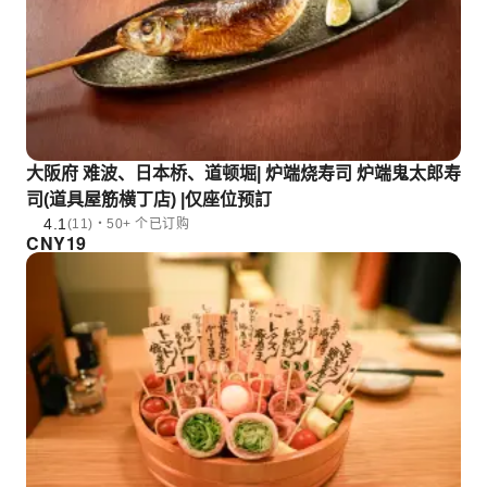
大阪府 难波、日本桥、道顿堀| 炉端烧寿司 炉端鬼太郎寿
司(道具屋筋横丁店) |仅座位预訂
4.1
(11)・50+ 个已订购
CNY
19