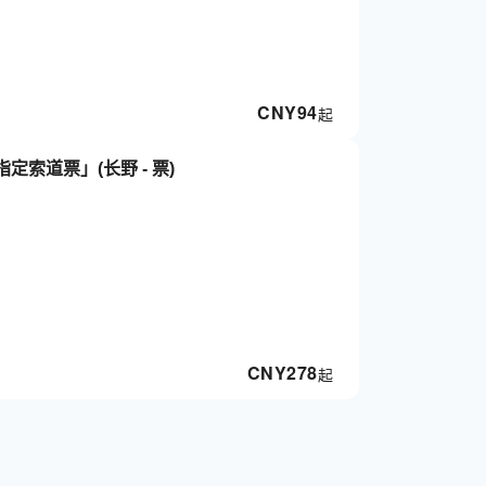
CNY
94
起
索道票」(长野 - 票)
CNY
278
起