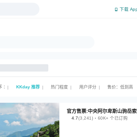
下载 Ap
序
:
KKday 推荐
热门程度
用户评分
售价：低到高
|
|
|
|
官方售票:中央阿尔卑斯山驹岳索
4.7
(3,241)・60K+ 个已订购