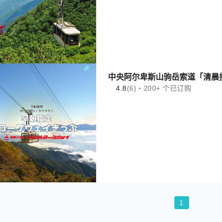
中央阿尔卑斯山驹岳索道「清晨指定
4.8
(6)・200+ 个已订购
1