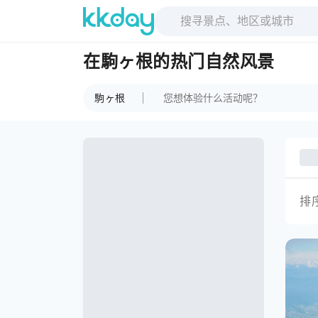
在駒ヶ根的热门自然风景
駒ヶ根
排