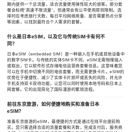
期内提供一个总流量，适合流量使用弹性较大的旅客。部分套
餐会标榜“高速不限流量”，但通常会有公平使用原则限制。选
择时应考虑旅行天数、每日平均网络用量、是否需要热点分享
等因素，以找到最符合个人需求的套餐。
什么是日本eSIM，以及它与传统SIM卡有何不
同？
日本eSIM（embedded SIM）是一种嵌入在手机或其他设备中
的数字SIM卡。与传统的实体SIM卡不同，eSIM无需物理插入
或取出，它以软件形式存储电信运营商套餐信息。这意味着您
可以在手机中切换不同的电信套餐，而无需更换卡片。eSIM的
优势在于便捷性、减少了实体卡片损坏或丢失的风险，并允许
手机支持双卡双待功能，让您可以同时使用本地号码和日本上
网套餐。它的出现简化了国际漫游的繁琐流程。
前往东京旅游，如何便捷地购买和准备日本
eSIM？
准备东京旅游的eSIM，最便捷的方式是通过在线平台提前购
买。您只需选择合适的流量套餐和天数，完成支付后，服务商