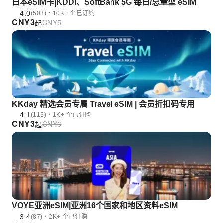
日本eSIM卡|KDDI、SoftBank 5G 每日/总量型 eSIM
4.0
(503)・10K+ 个已订购
CNY
3
CNY
5
起
KKday 精选会员专属 Travel eSIM | 会员折扣码专用
4.1
(113)・1K+ 个已订购
CNY
3
CNY
6
起
VOYE亚洲eSIM|亚洲16个国家和地区资料eSIM
3.4
(87)・2K+ 个已订购