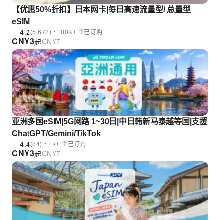
【优惠50%折扣】日本网卡|每日高速流量型/ 总量型
eSIM
4.2
(5,672)・100K+ 个已订购
CNY
3
CNY
7
起
亚洲多国eSIM|5G网路 1~30日|中日韩新马泰越等国|支援
ChatGPT/Gemini/TikTok
4.4
(84)・1K+ 个已订购
CNY
3
CNY
7
起