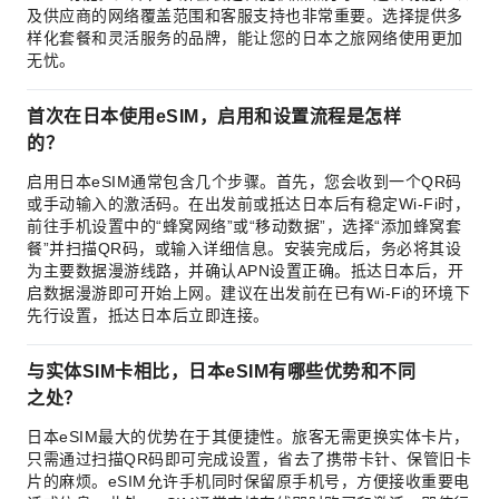
及供应商的网络覆盖范围和客服支持也非常重要。选择提供多
样化套餐和灵活服务的品牌，能让您的日本之旅网络使用更加
无忧。
首次在日本使用eSIM，启用和设置流程是怎样
的？
启用日本eSIM通常包含几个步骤。首先，您会收到一个QR码
或手动输入的激活码。在出发前或抵达日本后有稳定Wi-Fi时，
前往手机设置中的“蜂窝网络”或“移动数据”，选择“添加蜂窝套
餐”并扫描QR码，或输入详细信息。安装完成后，务必将其设
为主要数据漫游线路，并确认APN设置正确。抵达日本后，开
启数据漫游即可开始上网。建议在出发前在已有Wi-Fi的环境下
先行设置，抵达日本后立即连接。
与实体SIM卡相比，日本eSIM有哪些优势和不同
之处？
日本eSIM最大的优势在于其便捷性。旅客无需更换实体卡片，
只需通过扫描QR码即可完成设置，省去了携带卡针、保管旧卡
片的麻烦。eSIM允许手机同时保留原手机号，方便接收重要电