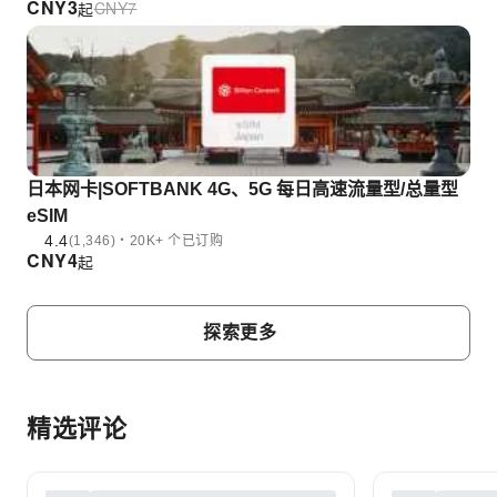
CNY
3
CNY
7
起
日本网卡|SOFTBANK 4G、5G 每日高速流量型/总量型
eSIM
4.4
(1,346)・20K+ 个已订购
CNY
4
起
探索更多
精选评论