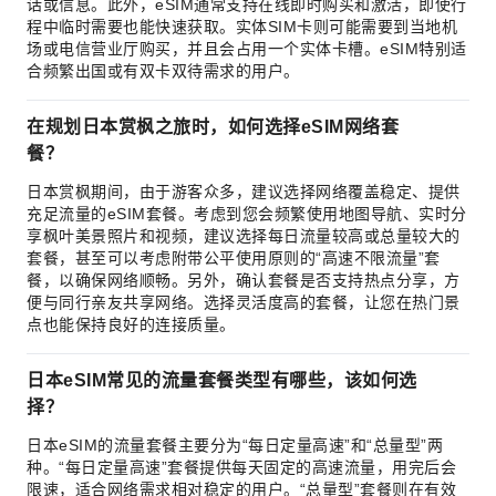
话或信息。此外，eSIM通常支持在线即时购买和激活，即使行
程中临时需要也能快速获取。实体SIM卡则可能需要到当地机
场或电信营业厅购买，并且会占用一个实体卡槽。eSIM特别适
合频繁出国或有双卡双待需求的用户。
在规划日本赏枫之旅时，如何选择eSIM网络套
餐？
日本赏枫期间，由于游客众多，建议选择网络覆盖稳定、提供
充足流量的eSIM套餐。考虑到您会频繁使用地图导航、实时分
享枫叶美景照片和视频，建议选择每日流量较高或总量较大的
套餐，甚至可以考虑附带公平使用原则的“高速不限流量”套
餐，以确保网络顺畅。另外，确认套餐是否支持热点分享，方
便与同行亲友共享网络。选择灵活度高的套餐，让您在热门景
点也能保持良好的连接质量。
日本eSIM常见的流量套餐类型有哪些，该如何选
择？
日本eSIM的流量套餐主要分为“每日定量高速”和“总量型”两
种。“每日定量高速”套餐提供每天固定的高速流量，用完后会
限速，适合网络需求相对稳定的用户。“总量型”套餐则在有效