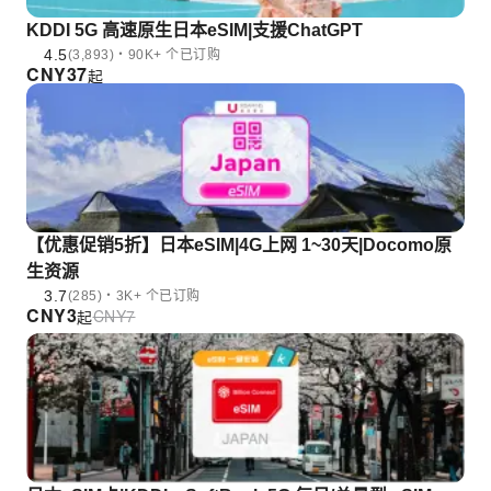
KDDI 5G 高速原生日本eSIM|支援ChatGPT
4.5
(3,893)・90K+ 个已订购
CNY
37
起
【优惠促销5折】日本eSIM|4G上网 1~30天|Docomo原
生资源
3.7
(285)・3K+ 个已订购
CNY
3
CNY
7
起