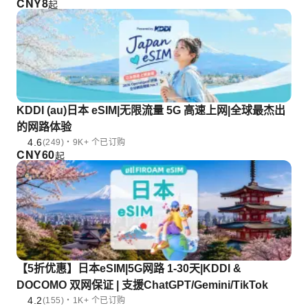
CNY
8
起
KDDI (au)日本 eSIM|无限流量 5G 高速上网|全球最杰出
的网路体验
4.6
(249)・9K+ 个已订购
CNY
60
起
【5折优惠】日本eSIM|5G网路 1-30天|KDDI &
DOCOMO 双网保证 | 支援ChatGPT/Gemini/TikTok
4.2
(155)・1K+ 个已订购