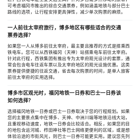
可考虑福冈市推出的综合交通票券，例如涵盖地铁与部分巴士
路线的选项，让行程安排更具弹性，减少单次购票的麻烦。
一人前往太宰府旅行，博多地区有哪些适合的交通
票券选择？
如果您一人从博多前往太宰府，最主要且推荐的方式是搭乘西
铁电车。您可以从西铁福冈（天神）站搭乘电车前往太宰府。
针对此行程，西铁集团有推出专为太宰府观光设计的套票，通
常会包含电车往返车票以及太宰府地区的观光设施优惠。这类
票券提供便捷的往返交通，省去每次购票的时间，是单人旅客
前往太宰府的实用选择。
博多市区观光时，福冈地铁一日券和巴士一日券该
如何选择？
选择福冈地铁一日券或巴士一日券取决于您的行程规划。如果
您的主要景点集中在博多、天神、中洲川端等地铁沿线大站，
且重视移动速度，地铁一日券会比较适合。相反，如果您的目
的地包含运河城、栉田神社等巴士网络更便利的区域，或是想
体验沿途的市街风光，则巴士一日券可能更实用。建议您先列