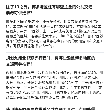
除了JR之外，博多地区还有哪些主要的公共交通
票券可供选择？
博多地区除了JR之外，还有多种实用的公共交通票券可供选
择。主要的有“福冈市地铁一日券”或多日券，方便畅游市区主
要景点。另外，“西铁巴士一日券”或相关套票则能深入巴士网
络覆盖的区域。若要前往太宰府、柳川等福冈近郊，则有“西铁
电车”的套票可供搭配。这些票券各有不同的使用范围和交通工
具，可根据行程选择最适合的。
规划九州北部观光行程时，有哪些涵盖博多地区的
交通票券推荐？
规划九州北部观光行程并以博多为据点时，最推荐的是JR九州
推出的“JR九州铁路周游券”北部九州版。此周游券涵盖福冈、
大分、熊本、长崎等北部九州范围内的JR列车，可无限次搭乘
指定列车，非常适合长距离移动。此外，若主要搭乘巴士，亦
有“SUNQ Pass”北部九州版，可搭乘指定区域内的巴士路线。
这些票券能让您弹性规划博多出发的周边行程。
使用博多交通票券搭乘公共交通工具时，有哪些需