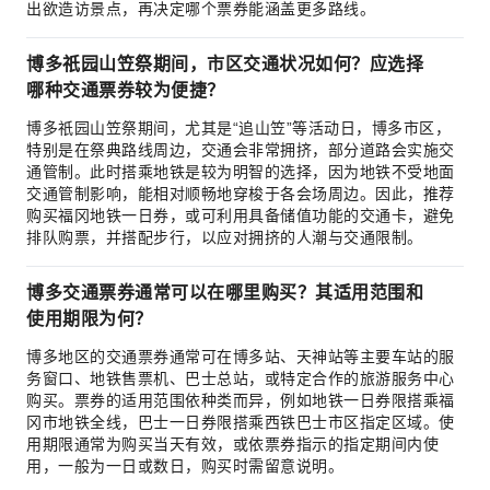
出欲造访景点，再决定哪个票券能涵盖更多路线。
博多祇园山笠祭期间，市区交通状况如何？应选择
哪种交通票券较为便捷？
博多祇园山笠祭期间，尤其是“追山笠”等活动日，博多市区，
特别是在祭典路线周边，交通会非常拥挤，部分道路会实施交
通管制。此时搭乘地铁是较为明智的选择，因为地铁不受地面
交通管制影响，能相对顺畅地穿梭于各会场周边。因此，推荐
购买福冈地铁一日券，或可利用具备储值功能的交通卡，避免
排队购票，并搭配步行，以应对拥挤的人潮与交通限制。
博多交通票券通常可以在哪里购买？其适用范围和
使用期限为何？
博多地区的交通票券通常可在博多站、天神站等主要车站的服
务窗口、地铁售票机、巴士总站，或特定合作的旅游服务中心
购买。票券的适用范围依种类而异，例如地铁一日券限搭乘福
冈市地铁全线，巴士一日券限搭乘西铁巴士市区指定区域。使
用期限通常为购买当天有效，或依票券指示的指定期间内使
用，一般为一日或数日，购买时需留意说明。