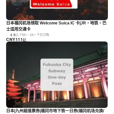
日本福冈机场领取 Welcome Suica IC 卡|JR・地铁・巴
士适用交通卡
4.8
(1,758)・1K+ 个已订购
CNY
111
起
日本|九州超值票券|福冈市地下铁一日券(福冈机场兑换/