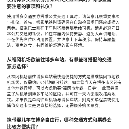
要注意的事项和礼仪？
使用博多交通票券搭乘公共交通工具时，请留意几项重要事项
与礼仪。首先，搭乘地铁时请确保在自动检票闸门感应或插入
票券。搭乘巴士则在下车时将票券展示给司机。请务必遵守日
本公共交通的礼仪，如在车厢内保持安静、避免大声讲电话、
不在优先席位区占用位置，并注意上下车秩序。保持车厢整
洁，避免饮食，共同维护舒适的乘车环境。
从福冈机场欲前往博多车站，有哪些可搭配的交通
票券选择？
从福冈机场前往博多车站最快速便捷的方式是搭乘福冈市地铁
机场线，仅需约5-6分钟即可抵达。如果您当天在博多市区还有
其他地铁行程，可以考虑购买“福冈市地铁一日券”，此票券涵
盖了从机场到博多车站的区段，并可在一天内无限次搭乘地
铁。如果仅是单纯往返机场与博多车站，则购买单程票或使用
储值交通卡会是更直接的选择，无需额外购买票券。
携带婴儿车在博多自由行，哪种交通方式和票券会
比较方便实用？