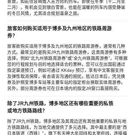
景致，如前往宫崎或人吉方向的列车。即使在冬季（十二月至
二月），有机会见到银白雪景，也能在温暖的列车内感受静谧
的冬日风情，尤其适合规划温泉之旅。
旅客如何购买适用于博多及九州地区的铁路周游
券？
旅客欲购买适用于博多及九州地区的铁路周游券，通常有几种
方式。最常见的是购买JR九州铁路周游券，这类周游券有多种
选择，例如“北九州铁路周游券”或“全九州铁路周游券”，可根据
您的行程规划与目的地选择适合的票种。您可以在出国前通过
指定渠道预订，例如可通过 KKday 预订，享有中文客服支持
及弹性取消保障，省去语言沟通的困扰。抵达日本后，凭兑换
券及护照至博多车站等主要车站的指定柜台换取实体周游券。
另外，部分周游券也可在日本境内的指定JR窗口直接购买。
除了JR九州铁路，博多地区还有哪些重要的私铁
或地方铁路路线？
除了JR九州铁路，博多地区及其周边还有其他重要的私铁与地
方铁路路线，为当地交通提供了多元选择。其中最主要的是“西
日本铁道（西铁）”，旗下有天神大牟田线和太宰府线，连接福