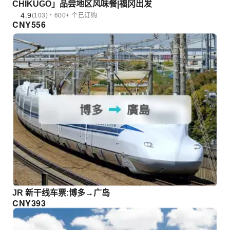
CHIKUGO」品尝地区风味餐|福冈出发
4.9
(103)・600+ 个已订购
CNY
556
JR 新干线车票:博多→广岛
CNY
393