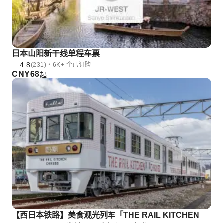
日本山阳新干线单程车票
4.8
(231)・6K+ 个已订购
CNY
68
起
【西日本铁路】美食观光列车「THE RAIL KITCHEN