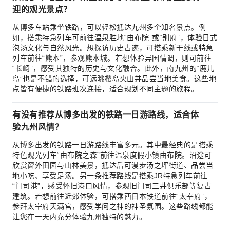
迎的观光景点？
从博多车站乘坐铁路，可以轻松抵达九州多个知名景点。例
如，搭乘特急列车可前往温泉胜地“由布院”或“别府”，体验日式
泡汤文化与自然风光。想探访历史古迹，可搭乘新干线或特急
列车前往“熊本”，参观熊本城。若想体验异国情调，则可前往
“长崎”，感受其独特的历史与文化融合。此外，南九州的“鹿儿
岛”也是不错的选择，可远眺樱岛火山并品尝当地美食。这些地
点皆有便捷的铁路班次连接，适合规划不同主题的旅程。
有没有推荐从博多出发的铁路一日游路线，适合体
验九州风情？
从博多出发的铁路一日游路线丰富多元。其中最经典的是搭乘
特色观光列车“由布院之森”前往温泉度假小镇由布院。沿途可
欣赏窗外田园与山林美景，抵达后可漫步汤之坪街道、品尝当
地小吃、享受足汤。另一条推荐路线是搭乘JR特急列车前往
“门司港”，感受怀旧港口风情，参观旧门司三井俱乐部等复古
建筑。若想前往近郊体验，可搭乘西日本铁道前往“太宰府”，
参拜太宰府天满宫，感受学问之神的神圣氛围。这些路线都能
让您在一天内充分体验九州独特的魅力。