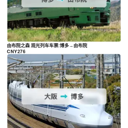
由布院之森 观光列车车票:博多→由布院
CNY
276