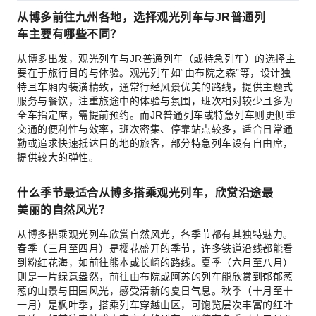
从博多前往九州各地，选择观光列车与JR普通列
车主要有哪些不同？
从博多出发，观光列车与JR普通列车（或特急列车）的选择主
要在于旅行目的与体验。观光列车如“由布院之森”等，设计独
特且车厢内装潢精致，通常行经风景优美的路线，提供主题式
服务与餐饮，注重旅途中的体验与氛围，班次相对较少且多为
全车指定席，需提前预约。而JR普通列车或特急列车则更侧重
交通的便利性与效率，班次密集、停靠站点较多，适合日常通
勤或追求快速抵达目的地的旅客，部分特急列车设有自由席，
提供较大的弹性。
什么季节最适合从博多搭乘观光列车，欣赏沿途最
美丽的自然风光？
从博多搭乘观光列车欣赏自然风光，各季节都有其独特魅力。
春季（三月至四月）是樱花盛开的季节，许多铁道沿线都能看
到粉红花海，如前往熊本或长崎的路线。夏季（六月至八月）
则是一片绿意盎然，前往由布院或阿苏的列车能欣赏到郁郁葱
葱的山景与田园风光，感受清新的夏日气息。秋季（十月至十
一月）是枫叶季，搭乘列车穿越山区，可饱览层次丰富的红叶