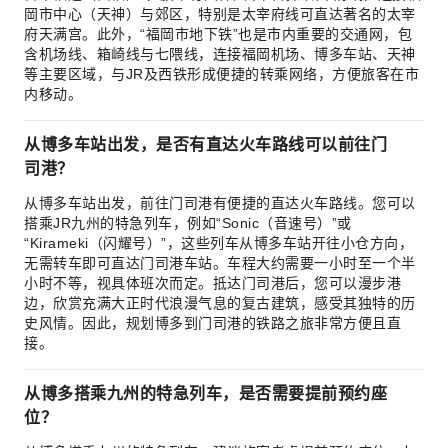
岡市中心（天神）与郊区，特别是太宰府线可直达著名的太宰
府天满宫。此外，“福岡市地下铁”也是市内重要的交通网，包
含机场线、箱崎线与七隈线，连接福岡机场、博多车站、天神
等主要区域，与JR及西铁形成便捷的转乘网络，方便旅客在市
内移动。
从博多车站出发，是否有直达火车路线可以前往门
司港？
从博多车站出发，前往门司港有便捷的直达火车路线。您可以
搭乘JR九州的特急列车，例如“Sonic（音速号）”或
“Kirameki（闪耀号）”，这些列车从博多车站开往小仓方向，
无需转车即可直达门司港车站。车程大约需要一小时至一个半
小时不等，视具体班次而定。抵达门司港后，您可以漫步港
边，欣赏充满大正时代浪漫气息的复古建筑，感受其独特的历
史风情。因此，规划博多到门司港的铁路之旅非常方便且直
接。
从博多搭乘九州的特急列车，是否需要提前预约座
位？