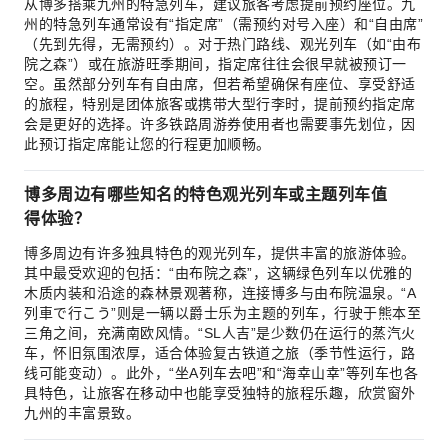
从博多搭乘九州的特急列车，建议旅客考虑提前预约座位。九
州的特急列车通常设有“指定席”（需预约对号入座）和“自由席”
（先到先得，无需预约）。对于热门路线、观光列车（如“由布
院之森”）或在旅游旺季期间，指定席往往会很早就被预订一
空。虽然部分列车有自由席，但若希望确保有座位、享受舒适
的旅程，特别是团体旅客或携带大型行李时，提前预约指定席
会是更好的选择。许多铁路周游券使用者也需要事先划位，因
此预订指定席能让您的行程更加顺畅。
博多周边有哪些知名的特色观光列车或主题列车值
得体验？
博多周边有许多独具特色的观光列车，提供丰富的旅游体验。
其中最受欢迎的包括：“由布院之森”，这辆绿色列车以优雅的
木质内装和沿途的森林景观著称，连接博多与由布院温泉。“A
列車で行こう”则是一辆以爵士乐为主题的列车，行驶于熊本至
三角之间，充满南欧风情。“SL人吉”是少数仍在运行的蒸汽火
车，怀旧氛围浓厚，适合体验复古铁道之旅（季节性运行，路
线可能变动）。此外，“坐A列车去吧”和“海幸山幸”等列车也各
具特色，让旅客在移动中也能享受独特的旅程乐趣，欣赏窗外
九州的丰富景致。