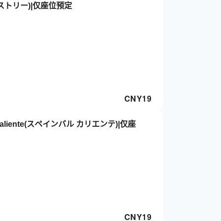
ペストリー)|仅座位预定
CNY
19
 Caliente(スペインバル カリエンテ)|仅座
CNY
19