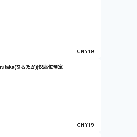
CNY
19
utaka(なるたか)|仅座位预定
CNY
19