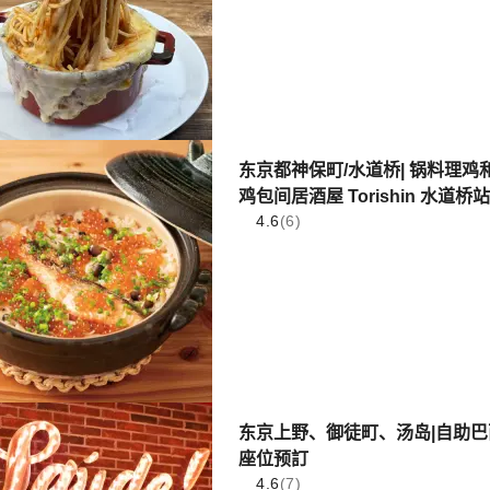
东京都神保町/水道桥| 锅料理鸡和
鸡包间居酒屋 Torishin 水道桥
4.6
(6)
东京上野、御徒町、汤岛|自助巴西烤肉
座位预訂
4.6
(7)