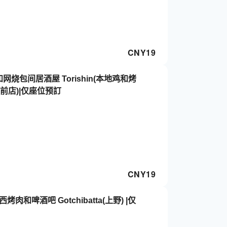
CNY
19
网烧包间居酒屋 Torishin(本地鸡和烤
站前店)|仅座位预訂
CNY
19
和啤酒吧 Gotchibatta(上野) |仅