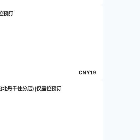
座位预訂
CNY
19
(北丹千住分店) |仅座位预订