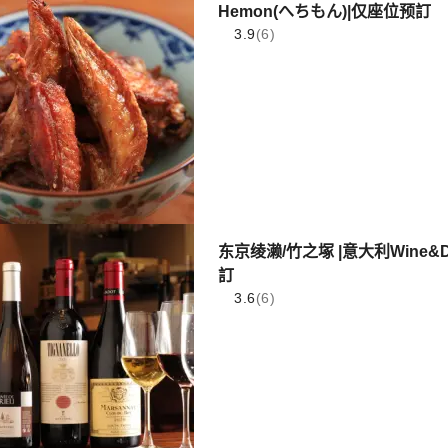
Hemon(へちもん)|仅座位预訂
3.9
(6)
东京绫濑/竹之塚 |意大利Wine&Din
訂
3.6
(6)