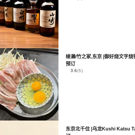
绫濑/竹之冢,东京 |御好烧文字
预订
3.6
(5)
东京北千住 |乌龙Kushi Katsu