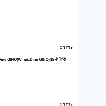
CNY
19
e GINO(Wine&Dine GINO)|仅座位预
CNY
19