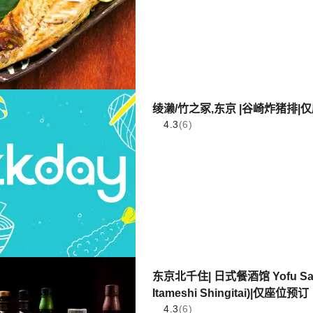
绫濑/竹之冢,东京 |谷崎炸猪排|
4.3
(6)
东京北千住| 日式餐酒馆 Yofu Sakab
Itameshi Shingitai)|仅座位预订
4.3
(6)