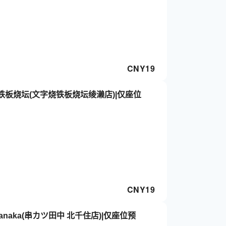
CNY
19
烧铁板烧坛(文字烧铁板烧坛绫濑店)|仅座位
CNY
19
 Tanaka(串カツ田中 北千住店)|仅座位预