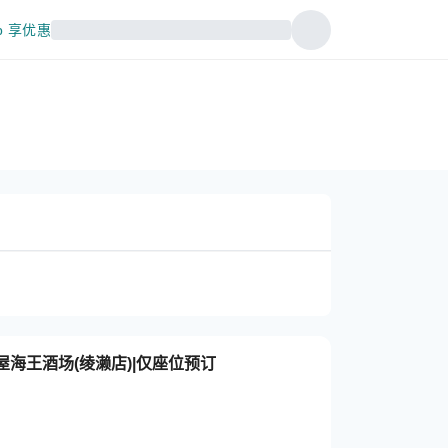
p 享优惠
屋海王酒场(绫濑店)|仅座位预订