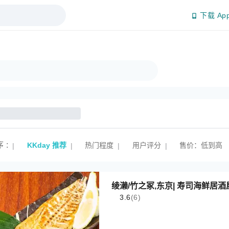
下载 Ap
序
:
KKday 推荐
热门程度
用户评分
售价：低到高
|
|
|
|
绫濑/竹之冢,东京| 寿司海鲜居酒
3.6
(6)