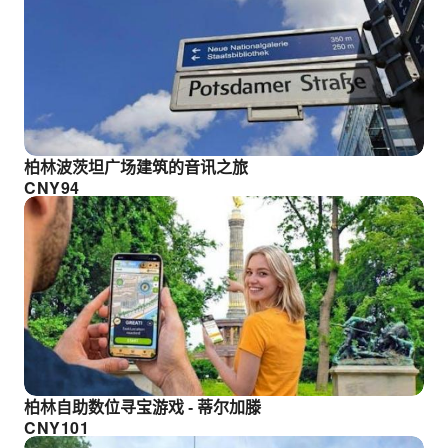
柏林波茨坦广场建筑的音讯之旅
CNY
94
柏林自助数位寻宝游戏 - 蒂尔加滕
CNY
101