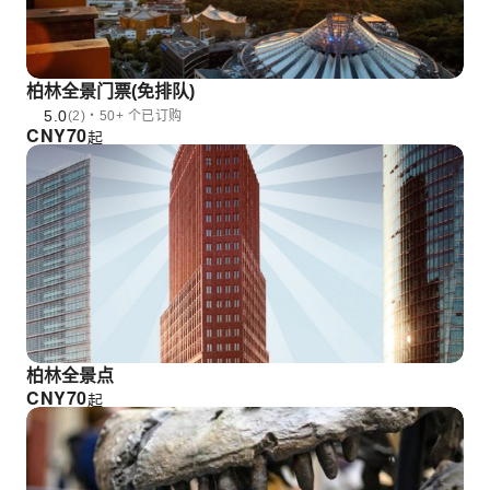
柏林全景门票(免排队)
5.0
(2)・50+ 个已订购
CNY
70
起
柏林全景点
CNY
70
起