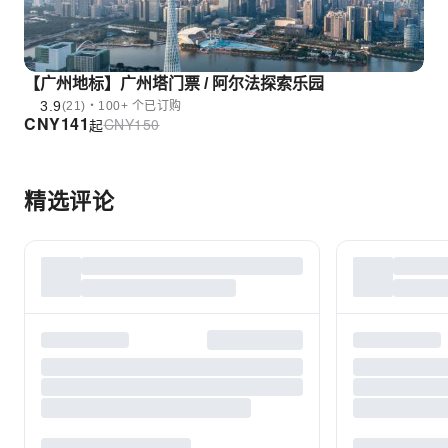
【广州地标】广州塔门票 / 阿尔法探索乐园
3.9
(21)・100+ 个已订购
CNY
141
CNY
150
起
精选评论