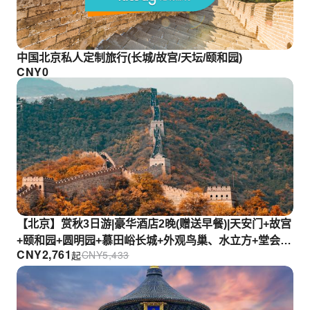
中国北京私人定制旅行(长城/故宫/天坛/颐和园)
CNY
0
【北京】赏秋3日游|豪华酒店2晚(赠送早餐)|天安门+故宫
+颐和园+圆明园+慕田峪长城+外观鸟巢、水立方+堂会表
CNY
2,761
CNY
5,433
起
演|北京出发|专车包接送|含司机导游(中英日文)