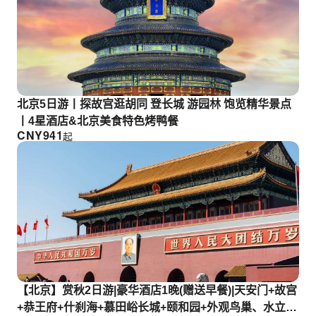
北京5日游丨探故宫逛胡同 登长城 游园林 饱览精华景点
丨4星酒店&北京美食特色烤鸭餐
CNY
941
起
【北京】赏秋2日游|豪华酒店1晚(赠送早餐)|天安门+故宫
+恭王府+什刹海+慕田峪长城+颐和园+外观鸟巢、水立