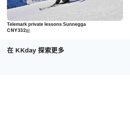
Telemark private lessons Sunnegga
CNY
332
起
在 KKday 探索更多