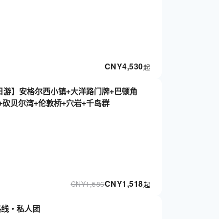
CNY
4,530
起
日游】安格尔西小镇+大洋路门牌+巴顿角
+砍贝尔湾+伦敦桥+穴岩+千岛群
CNY
1,518
CNY
1,586
起
路线・私人团