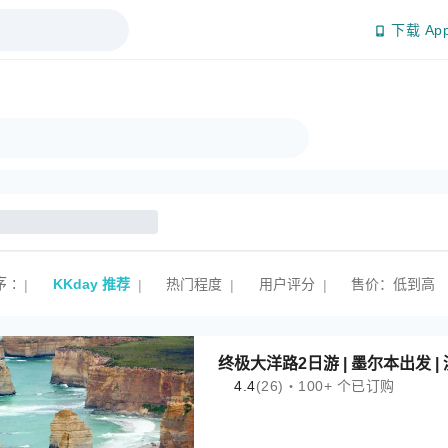
下载 Ap
序
:
KKday 推荐
热门程度
用户评分
售价：低到高
|
|
|
|
终极大洋路2日游 | 墨尔本出发 
4.4
(26)・100+ 个已订购