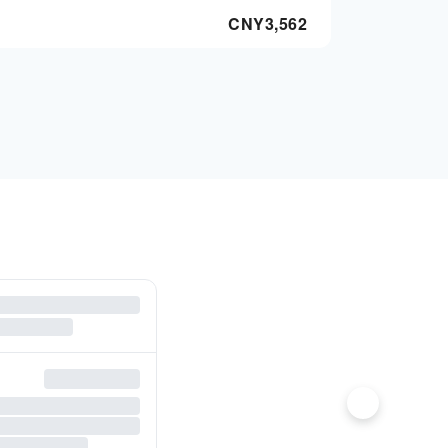
CNY
3,562