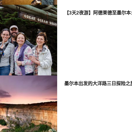
【3天2夜游】阿德莱德至墨尔本
墨尔本出发的大洋路三日探险之旅