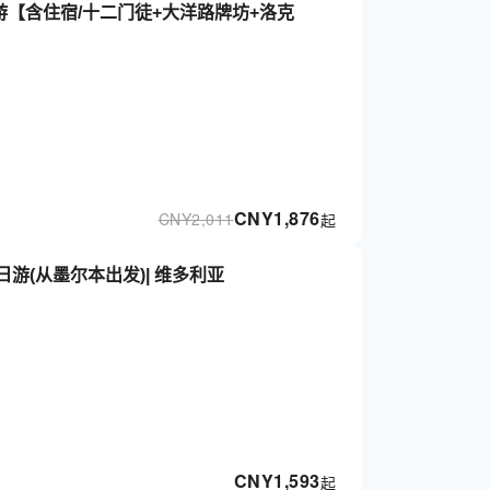
游【含住宿/十二门徒+大洋路牌坊+洛克
CNY
1,876
CNY
2,011
起
日游(从墨尔本出发)| 维多利亚
CNY
1,593
起