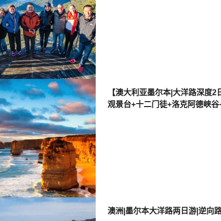
【澳大利亚墨尔本|大洋路深度2
观景台+十二门徒+洛克阿德峡谷
澳洲|墨尔本大洋路两日游|逆向