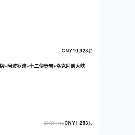
CNY
10,923
起
牌+阿波罗湾+十二使徒岩+洛克阿德大峡
CNY
1,283
CNY
1,419
起