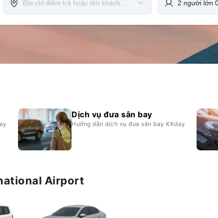
Dịch vụ đưa sân bay
day
Hướng dẫn dịch vụ đưa sân bay KKday
national Airport