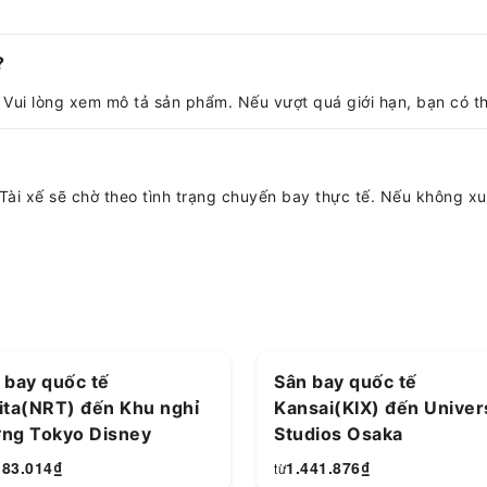
?
 Vui lòng xem mô tả sản phẩm. Nếu vượt quá giới hạn, bạn có th
ài xế sẽ chờ theo tình trạng chuyến bay thực tế. Nếu không xuấ
 bay quốc tế
Sân bay quốc tế
ita(NRT) đến Khu nghỉ
Kansai(KIX) đến Univer
ng Tokyo Disney
Studios Osaka
183.014
₫
1.441.876
₫
từ