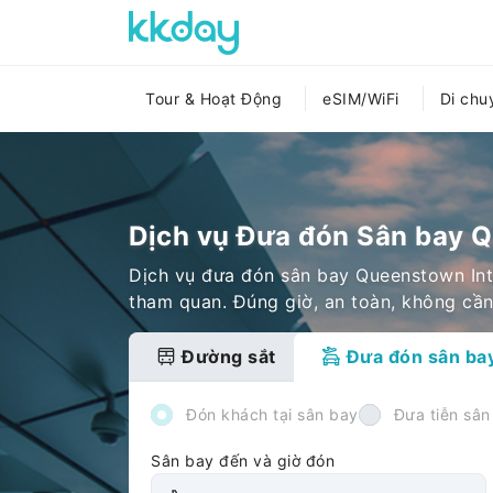
Tour & Hoạt Động
eSIM/WiFi
Di chu
Dịch vụ Đưa đón Sân bay Q
Dịch vụ đưa đón sân bay Queenstown In
tham quan. Đúng giờ, an toàn, không cần
Đường sắt
Đưa đón sân ba
Đón khách tại sân bay
Đưa tiễn sân
Sân bay đến và giờ đón