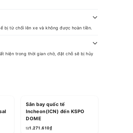
ể bị từ chối lên xe và không được hoàn tiền.
t hiện trong thời gian chờ, đặt chỗ sẽ bị hủy
Sân bay quốc tế
sal
Incheon(ICN) đến KSPO
DOME
1.271.610
₫
từ