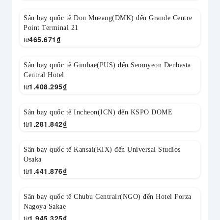
Sân bay quốc tế Don Mueang(DMK) đến Grande Centre
Point Terminal 21
465.671
₫
từ
Sân bay quốc tế Gimhae(PUS) đến Seomyeon Denbasta
Central Hotel
1.408.295
₫
từ
Sân bay quốc tế Incheon(ICN) đến KSPO DOME
1.281.842
₫
từ
Sân bay quốc tế Kansai(KIX) đến Universal Studios
Osaka
1.441.876
₫
từ
Sân bay quốc tế Chubu Centrair(NGO) đến Hotel Forza
Nagoya Sakae
1.945.325
₫
từ