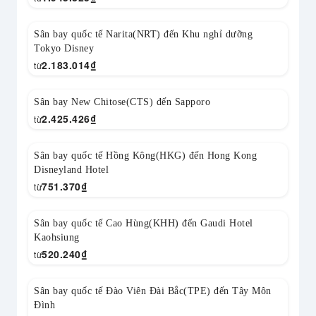
Sân bay quốc tế Narita(NRT) đến Khu nghỉ dưỡng
Tokyo Disney
2.183.014
₫
từ
Sân bay New Chitose(CTS) đến Sapporo
2.425.426
₫
từ
Sân bay quốc tế Hồng Kông(HKG) đến Hong Kong
Disneyland Hotel
751.370
₫
từ
Sân bay quốc tế Cao Hùng(KHH) đến Gaudi Hotel
Kaohsiung
520.240
₫
từ
Sân bay quốc tế Đào Viên Đài Bắc(TPE) đến Tây Môn
Đình