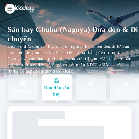
unread
notifications
Sân bay Chubu (Nagoya) Đưa đón & Di
chuyển
Dịch vụ đưa đón sân bay chuyên nghiệp hai chiều đến/đi từ Sân
bay Quốc tế Chubu (NGO), xe riêng đưa thẳng đến trung tâm
Nagoya và các thành phố chính khu vực Chubu. Đặt xe theo mẫu
chỉ định từ nay đến 15/8, có cơ hội nhận KDDI eSIM — số
lượng có hạn, đặt ngay trên KKday！
Đưa đón sân
Đường sắt
Xe buýt
Thuê xe
bay