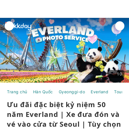
unread
notifications
10
Trang chủ
Hàn Quốc
Gyeonggi-do
Everland
Tour N
Ưu đãi đặc biệt kỷ niệm 50
năm Everland | Xe đưa đón và
vé vào cửa từ Seoul | Tùy chọn