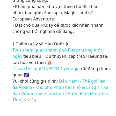
thông công cộng.
• Khám phá năm khu vực theo chủ đề khác
nhau, bao gồm Zootopia, Magic Land và
European Adventure.
• Đặt chỗ qua KKday để được xác nhận nhanh
chóng và trải nghiệm dễ dàng.
⟪ Thêm gợi ý về Hàn Quốc ⟫
Tour tham quan thành phố Busan trong một
ngày
tiêu biểu | Du thuyền, cáp treo Haeundae,
tàu hỏa ven biển ⛵
Di sản thế giới UNESCO Gyeongju
rất đáng tham
quan 🌠
Vui chơi cùng gia đình:
Đảo Nami / Thế giới lạc
đà Alpaca / Khu phố Pháp thu nhỏ & Làng Ý / Xe
đạp đường ray Gangchon / Vườn Bình Minh Yên
Tĩnh
, v.v. 🦙