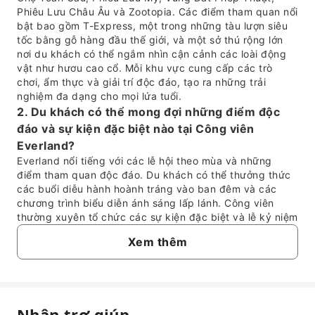
Phiêu Lưu Châu Âu và Zootopia. Các điểm tham quan nổi
bật bao gồm T-Express, một trong những tàu lượn siêu
tốc bằng gỗ hàng đầu thế giới, và một sở thú rộng lớn
nơi du khách có thể ngắm nhìn cận cảnh các loài động
vật như hươu cao cổ. Mỗi khu vực cung cấp các trò
chơi, ẩm thực và giải trí độc đáo, tạo ra những trải
nghiệm đa dạng cho mọi lứa tuổi.
2. Du khách có thể mong đợi những điểm độc
đáo và sự kiện đặc biệt nào tại Công viên
Everland?
Everland nổi tiếng với các lễ hội theo mùa và những
điểm tham quan độc đáo. Du khách có thể thưởng thức
các buổi diễu hành hoành tráng vào ban đêm và các
chương trình biểu diễn ánh sáng lấp lánh. Công viên
thường xuyên tổ chức các sự kiện đặc biệt và lễ kỷ niệm
theo chủ đề trong suốt cả năm, mang đến những trải
Xem thêm
nghiệm mới mẻ cho mỗi lần ghé thăm. Nơi đây còn có
một khu vườn xinh đẹp thay đổi theo mùa, rất lý tưởng
để chụp ảnh.
3. Công viên Everland có phù hợp với gia đình
có trẻ nhỏ không?
Nhận trợ giúp