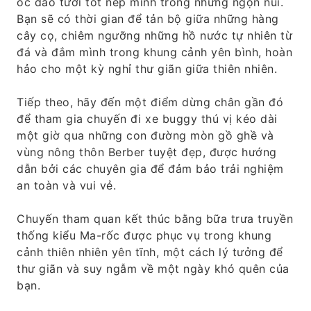
ốc đảo tươi tốt nép mình trong những ngọn núi.
Bạn sẽ có thời gian để tản bộ giữa những hàng
cây cọ, chiêm ngưỡng những hồ nước tự nhiên từ
đá và đắm mình trong khung cảnh yên bình, hoàn
hảo cho một kỳ nghỉ thư giãn giữa thiên nhiên.
Tiếp theo, hãy đến một điểm dừng chân gần đó
để tham gia chuyến đi xe buggy thú vị kéo dài
một giờ qua những con đường mòn gồ ghề và
vùng nông thôn Berber tuyệt đẹp, được hướng
dẫn bởi các chuyên gia để đảm bảo trải nghiệm
an toàn và vui vẻ.
Chuyến tham quan kết thúc bằng bữa trưa truyền
thống kiểu Ma-rốc được phục vụ trong khung
cảnh thiên nhiên yên tĩnh, một cách lý tưởng để
thư giãn và suy ngẫm về một ngày khó quên của
bạn.