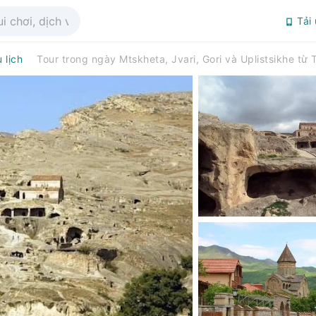
Tải
 lịch
Tour trong ngày Mtskheta, Jvari, Gori và Uplistsikhe từ Tb