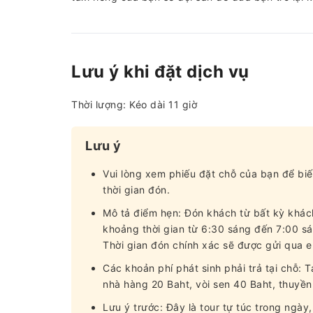
Lưu ý khi đặt dịch vụ
Thời lượng: Kéo dài 11 giờ
Lưu ý
Vui lòng xem phiếu đặt chỗ của bạn để biế
thời gian đón.
Mô tả điểm hẹn: Đón khách từ bất kỳ khác
khoảng thời gian từ 6:30 sáng đến 7:00 sá
Thời gian đón chính xác sẽ được gửi qua em
Các khoản phí phát sinh phải trả tại chỗ: 
nhà hàng 20 Baht, vòi sen 40 Baht, thuyề
Lưu ý trước: Đây là tour tự túc trong ngày