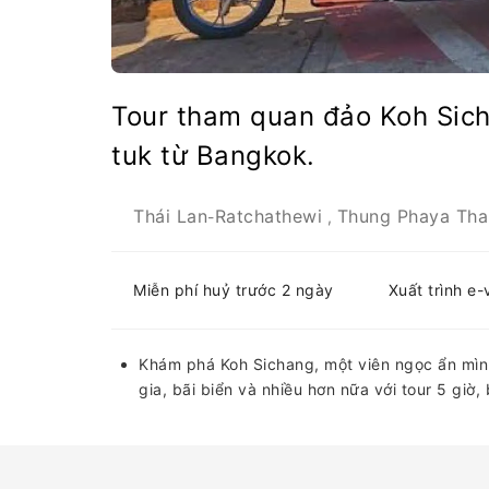
Tour tham quan đảo Koh Sich
tuk từ Bangkok.
Thái Lan
Ratchathewi
Thung Phaya Tha
-
,
Miễn phí huỷ trước 2 ngày
Xuất trình e
Khám phá Koh Sichang, một viên ngọc ẩn mìn
gia, bãi biển và nhiều hơn nữa với tour 5 giờ