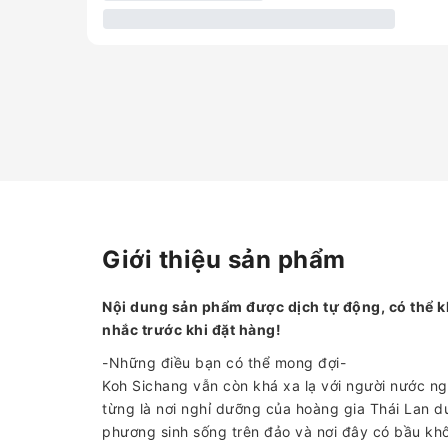
Giới thiệu sản phẩm
Nội dung sản phẩm được dịch tự động, có thể k
nhắc trước khi đặt hàng!
-Những điều bạn có thể mong đợi-
Koh Sichang vẫn còn khá xa lạ với người nước ng
từng là nơi nghỉ dưỡng của hoàng gia Thái Lan dư
phương sinh sống trên đảo và nơi đây có bầu khôn