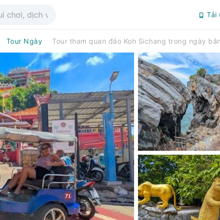
Tải
Tour Ngày
Tour tham quan đảo Koh Sichang trong ngày bằn