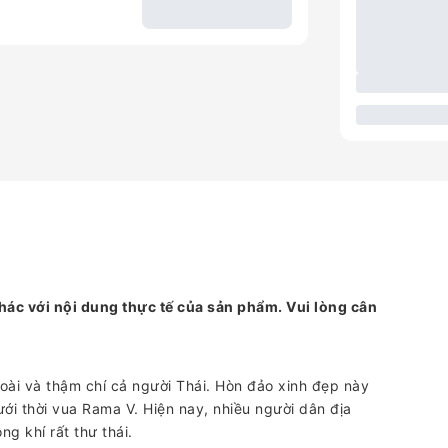
hác với nội dung thực tế của sản phẩm. Vui lòng cân
oài và thậm chí cả người Thái. Hòn đảo xinh đẹp này
ới thời vua Rama V. Hiện nay, nhiều người dân địa
g khí rất thư thái.