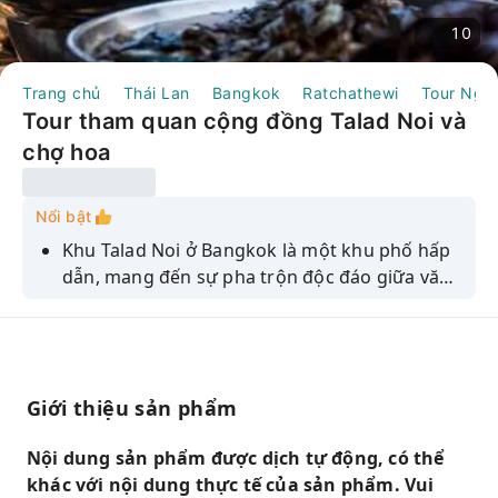
10
Trang chủ
Thái Lan
Bangkok
Ratchathewi
Tour Ngà
Tour tham quan cộng đồng Talad Noi và
chợ hoa
Nổi bật
Khu Talad Noi ở Bangkok là một khu phố hấp
dẫn, mang đến sự pha trộn độc đáo giữa văn
hóa Trung Hoa và Thái Lan. Cộng đồng người
Hoa này là nơi có những ngôi chùa cổ kính,
những dãy nhà phố duyên dáng và những
biệt thự thuộc địa thanh lịch, tất cả được kết
Giới thiệu sản phẩm
nối bởi những con hẻm nhỏ hẹp, quanh co,
tràn ngập nghệ thuật đường phố và phụ tùng
Nội dung sản phẩm được dịch tự động, có thể
ô tô cũ. Đây là thiên đường cho những nhiếp
khác với nội dung thực tế của sản phẩm. Vui
ảnh gia đường phố, với vô số cơ hội để ghi lại