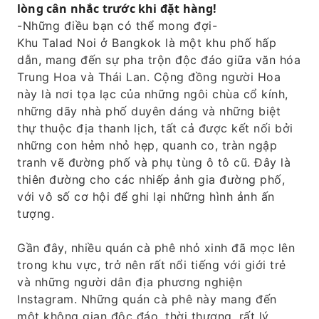
lòng cân nhắc trước khi đặt hàng!
những hình ảnh ấn tượng. Gần đây, những
-Những điều bạn có thể mong đợi-
quán cà phê ẩn mình đã mọc lên trong khu
Khu Talad Noi ở Bangkok là một khu phố hấp
vực, trở nên rất phổ biến với giới trẻ và những
dẫn, mang đến sự pha trộn độc đáo giữa văn hóa
người dân địa phương nghiện Instagram.
Trung Hoa và Thái Lan. Cộng đồng người Hoa
Những quán cà phê này mang đến một bầu
này là nơi tọa lạc của những ngôi chùa cổ kính,
không khí độc đáo, thời thượng, hoàn hảo để
những dãy nhà phố duyên dáng và những biệt
thư giãn và hòa mình vào văn hóa địa
thự thuộc địa thanh lịch, tất cả được kết nối bởi
phương. Tiếp theo, bạn sẽ đi qua khu phố Tàu
những con hẻm nhỏ hẹp, quanh co, tràn ngập
đến Chợ Hoa đầy màu sắc. Sau khi dạo quanh
tranh vẽ đường phố và phụ tùng ô tô cũ. Đây là
các gian hàng và chụp thêm ảnh, bạn sẽ có cơ
thiên đường cho các nhiếp ảnh gia đường phố,
hội học cách tự làm vòng hoa, một nghề thủ
với vô số cơ hội để ghi lại những hình ảnh ấn
công truyền thống của Thái Lan. Trải nghiệm
tượng.
thực tế này cho phép bạn đắm mình vào văn
hóa Thái Lan và tạo ra một món quà lưu niệm
Gần đây, nhiều quán cà phê nhỏ xinh đã mọc lên
độc đáo.
trong khu vực, trở nên rất nổi tiếng với giới trẻ
và những người dân địa phương nghiện
Instagram. Những quán cà phê này mang đến
một không gian độc đáo, thời thượng, rất lý