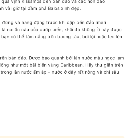
 qua vịnh Kissamos đến bán đảo và các hòn đảo
h vài giờ tại đầm phá Balos xinh đẹp.
 đứng và hang động trước khi cập bến đảo Imeri
g là nơi ẩn náu của cướp biển, khối đá khổng lồ này được
 bạn có thể tắm nắng trên boong tàu, bơi lội hoặc leo lên
i trên bán đảo. Được bao quanh bởi làn nước màu ngọc lam
giống như một bãi biển vùng Caribbean. Hãy thư giãn trên
trong làn nước ấm áp – nước ở đây rất nông và chỉ sâu