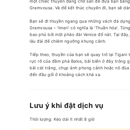
một chiếc thuyền đang chờ sẵn để đưa bạn băng
Gramvousa. Và để kết thúc chuyến đi, bạn sẽ dàn
Bạn sẽ đi thuyền ngang qua những vách đá dựng
Gramvousa – 'Imeri' có nghĩa là 'Thuần hóa'. Từn
bao phủ bởi một pháo đài Venice đổ nát. Tại đây,
lâu đài để chiêm ngưỡng khung cảnh.
Tiếp theo, thuyền của bạn sẽ quay trở lại Tigan
rực rỡ của đầm phá Balos, bãi biển ở đây trông 
bãi cát trắng, chụp ảnh phong cảnh hoặc nô đùa 
đến đầu gối ở khoảng cách khá xa.
Lưu ý khi đặt dịch vụ
Thời lượng: Kéo dài ít nhất 8 giờ