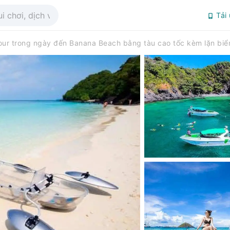
Tải
our trong ngày đến Banana Beach bằng tàu cao tốc kèm lặn biể