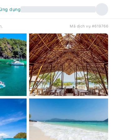
 ứng dụng
n.
Mã dịch vụ #619766