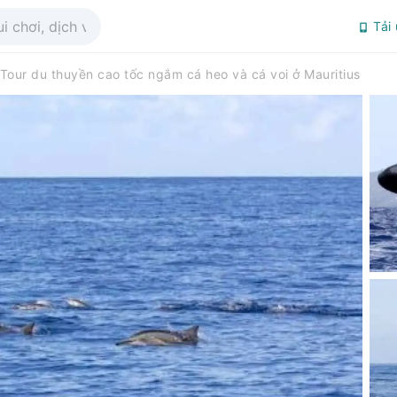
Tải
Tour du thuyền cao tốc ngắm cá heo và cá voi ở Mauritius