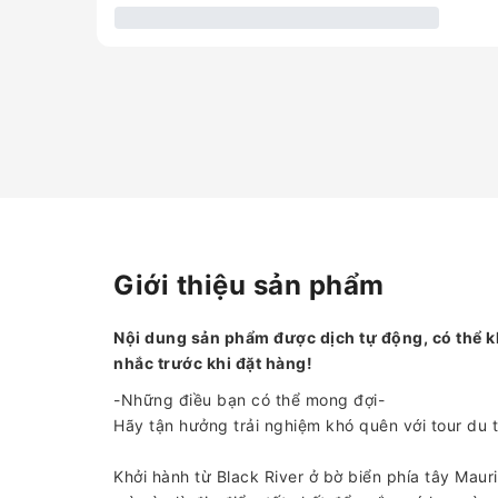
Giới thiệu sản phẩm
Nội dung sản phẩm được dịch tự động, có thể k
nhắc trước khi đặt hàng!
-Những điều bạn có thể mong đợi-
Hãy tận hưởng trải nghiệm khó quên với tour du t
Khởi hành từ Black River ở bờ biển phía tây Mauri