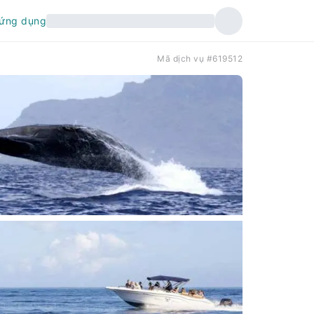
 ứng dụng
Mã dịch vụ #619512