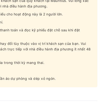
 khách sạn của quý khách tại Mauritius. Vui lòng xác
ới nhà điều hành địa phương.
hiểu cho hoạt động này là 2 người lớn.
í.
 thanh toán và đọc kỹ phiếu đặt chỗ sau khi đặt
hay đổi tùy thuộc vào vị trí khách sạn của bạn. Vui
ách trực tiếp với nhà điều hành địa phương ít nhất 48
a trong thời kỳ mang thai.
uần áo dự phòng và dép xỏ ngón.