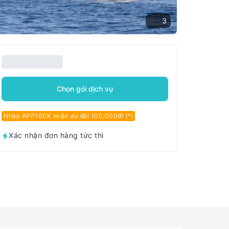
3
Chọn gói dịch vụ
Nhập APP100K nhận ưu đãi 100,000đ! (*)
Xác nhận đơn hàng tức thì