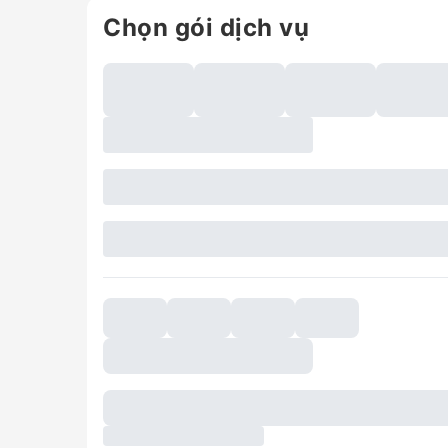
Chọn gói dịch vụ