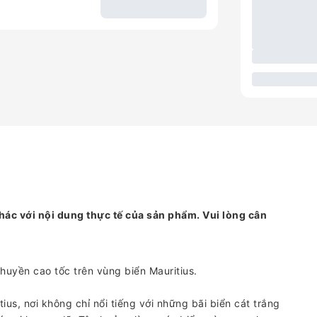
hác với nội dung thực tế của sản phẩm. Vui lòng cân
huyền cao tốc trên vùng biển Mauritius.
tius, nơi không chỉ nổi tiếng với những bãi biển cát trắng