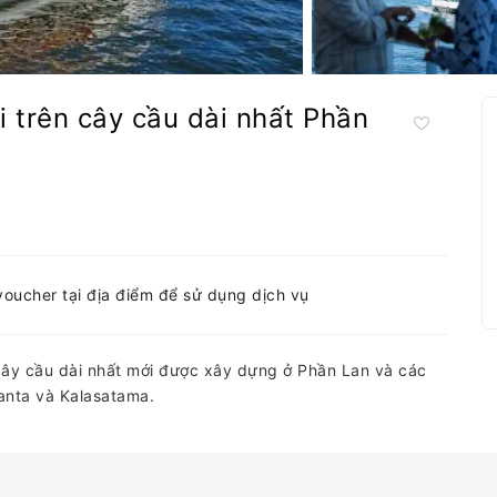
 trên cây cầu dài nhất Phần
-voucher tại địa điểm để sử dụng dịch vụ
cây cầu dài nhất mới được xây dựng ở Phần Lan và các
anta và Kalasatama.