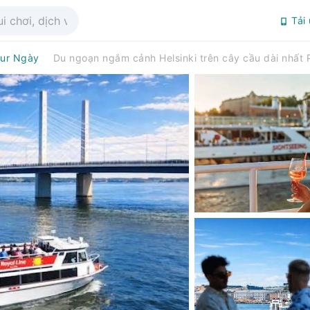
Tải
ur Ngày
Du ngoạn ngắm cảnh Helsinki trên cây cầu dài nhất 