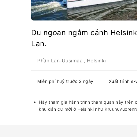
Du ngoạn ngắm cảnh Helsinki
Lan.
Phần Lan
Uusimaa
Helsinki
-
,
Miễn phí huỷ trước 2 ngày
Xuất trình e
Hãy tham gia hành trình tham quan này trên 
khu dân cư mới ở Helsinki như Kruunuvuorenr