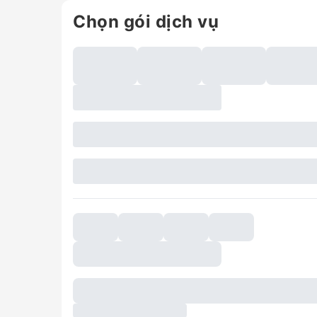
Chọn gói dịch vụ