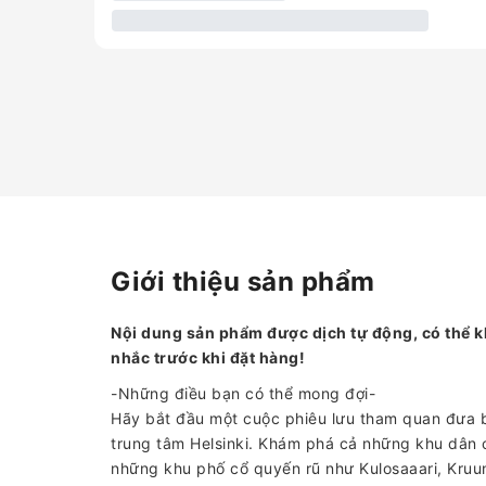
Giới thiệu sản phẩm
Nội dung sản phẩm được dịch tự động, có thể k
nhắc trước khi đặt hàng!
-Những điều bạn có thể mong đợi-
Hãy bắt đầu một cuộc phiêu lưu tham quan đưa 
trung tâm Helsinki. Khám phá cả những khu dân
những khu phố cổ quyến rũ như Kulosaaari, Kruu