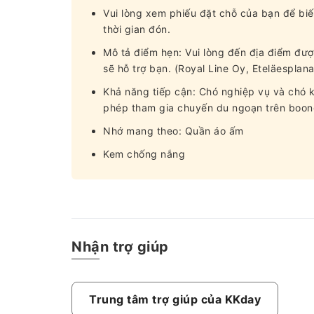
Vui lòng xem phiếu đặt chỗ của bạn để biế
thời gian đón.
Mô tả điểm hẹn: Vui lòng đến địa điểm đượ
sẽ hỗ trợ bạn. (Royal Line Oy, Eteläesplana
Khả năng tiếp cận: Chó nghiệp vụ và chó
phép tham gia chuyến du ngoạn trên boong
Nhớ mang theo: Quần áo ấm
Kem chống nắng
Nhận trợ giúp
Trung tâm trợ giúp của KKday