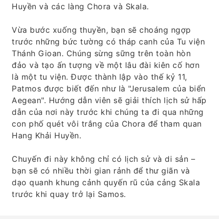
Huyền và các làng Chora và Skala.
Vừa bước xuống thuyền, bạn sẽ choáng ngợp
trước những bức tường có tháp canh của Tu viện
Thánh Gioan. Chúng sừng sững trên toàn hòn
đảo và tạo ấn tượng về một lâu đài kiên cố hơn
là một tu viện. Được thành lập vào thế kỷ 11,
Patmos được biết đến như là "Jerusalem của biển
Aegean". Hướng dẫn viên sẽ giải thích lịch sử hấp
dẫn của nơi này trước khi chúng ta đi qua những
con phố quét vôi trắng của Chora để tham quan
Hang Khải Huyền.
Chuyến đi này không chỉ có lịch sử và di sản –
bạn sẽ có nhiều thời gian rảnh để thư giãn và
dạo quanh khung cảnh quyến rũ của cảng Skala
trước khi quay trở lại Samos.