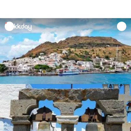
unread
notifications