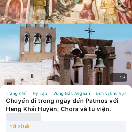
19
Trang chủ
Hy Lạp
Vùng Bắc Aegean
Đơn vị khu vực 
Chuyến đi trong ngày đến Patmos với
Hang Khải Huyền, Chora và tu viện.
Nổi bật