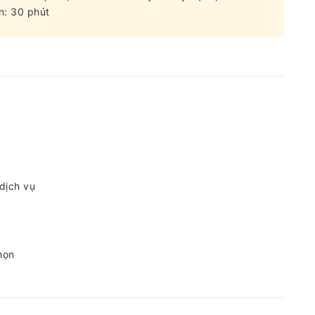
n: 30 phút
 dịch vụ
họn