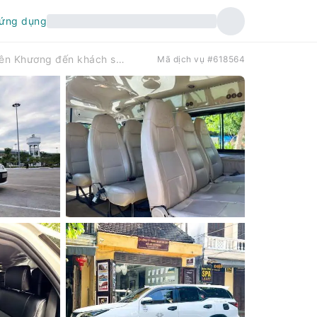
 ứng dụng
Dịch vụ đưa đón riêng từ sân bay Liên Khương đến khách sạn tại trung tâm thành phố Đà Lạt hoặc ngược lại.
Mã dịch vụ #618564