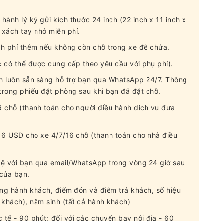
nh lý ký gửi kích thước 24 inch (22 inch x 11 inch x
i xách tay nhỏ miễn phí.
ính phí thêm nếu không còn chỗ trong xe để chứa.
c có thể được cung cấp theo yêu cầu với phụ phí).
h luôn sẵn sàng hỗ trợ bạn qua WhatsApp 24/7. Thông
 trong phiếu đặt phòng sau khi bạn đã đặt chỗ.
16 chỗ (thanh toán cho người điều hành dịch vụ đưa
16 USD cho xe 4/7/16 chỗ (thanh toán cho nhà điều
hệ với bạn qua email/WhatsApp trong vòng 24 giờ sau
 của bạn.
ợng hành khách, điểm đón và điểm trả khách, số hiệu
 khách), năm sinh (tất cả hành khách)
 tế - 90 phút; đối với các chuyến bay nội địa - 60